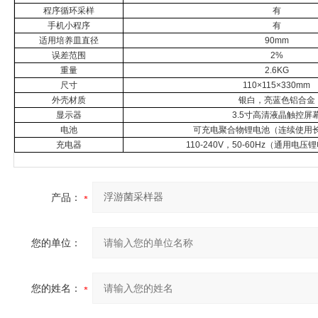
程序循环采样
有
手机小程序
有
适用培养皿直径
90mm
误差范围
2%
重量
2.6KG
尺寸
110
×
115
×
330mm
外壳材质
银白，亮蓝色铝合金
显示器
3.5
寸高清液晶触控屏
电池
可充电聚合物锂电池（连续使用
充电器
110-240V
，
50-60Hz
（通用电压锂
产品：
您的单位：
您的姓名：