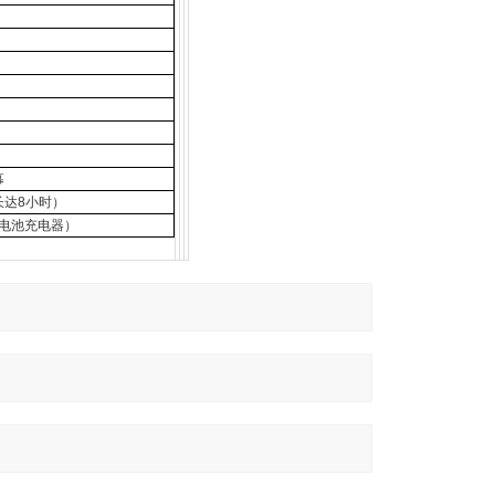
幕
长达
8
小时）
电池充电器）