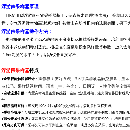
浮游菌采样器
原理
：
HKM-Ⅲ型浮游微生物采样器基于安德森撞击原理(撞击法)，采集口
样，空气浮游微生物高速通过微孔被撞击在培养皿内的琼脂表面，保证大
浮游菌采样器
操作方法
：
使用前先用浸湿 75%乙醇的医用脱脂棉花擦拭采样器表面、培养皿托座和
仪器中的残余消毒剂蒸发。根据洁净度级别设定采样量等参数，放入含培养
-1.5m高度的水平面上，启动仪器直接采样。
浮游菌采样器
特点：
操作界面友好直观，3.5寸高清液晶触控屏幕，显示内
●全新智能触控屏设计：
点代码、采样延迟时间、语言（中、英文）、日期等，人性化菜单设置
●自动流量补偿：
内置实时流量监测传感器，全自动流量补偿，避免因培养皿材质尺寸不
号）
●程序循环采样：
可实现100小时内多99次连续采样，满足多种采样要求。
●手机小程序：
可通过手机蓝牙远距离控制采样器，设置采样量等参数，随时切换动
●高效开放性系统：
无需购买特殊的试纸平板或滤纸，使用普通直径90mm培养皿即
●采样方向可调：
采样头可从水平到直立90度调整，满足多角度采样，也可安装三