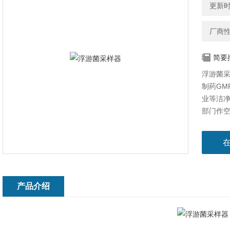
更新时间
厂商
简要
浮游菌采
制药GM
业等洁
部门作
产品介绍