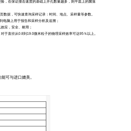
r校验，在保证撞击速度的基础上开孔数量越多，则平皿上的菌落
0页数据，可快速查询采样记录：时间、地点、采样量等参数。
下载到电脑上用于报告和采样分析及追溯；
忆效应，安全、耐用；
，对于直径从0.8到19.0微米粒子的物理采样效率可达95％以上。
性能可与进口媲美
。