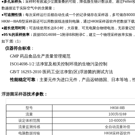
●多孔采样头：
采样时有效减少尘菌重叠的可能，降低微生物计数误差。通过Felle
数越接近于实际空气中的含菌量；
●可追溯性强：
每次采样运行后都自动生成一个的记录储存在采样器，多可储存800
HKM一IIIA/B型采样器还可以用数据线连接到电脑，通过HKM采样器软件把数据
●超长使用时间：
可连续使用长达8小时，大容量、可充电聚合物锂电池，无容量记
●95％的采样效率：
跟据IS014698一1附录B和附录C，建立一个物理采样效率实验
如下:图（1）
仪器符合标准
：
GMP 药品食品生产质量管理规范
ISO14698-1/2 洁净室及相关控制环境的生物污染控制
GB/T 16293-2010 医药工业洁净室(区)浮游菌的测试方法
性能稳定可靠
：主要元件为进口元件，
产品远销德国、日本等地，
浮游菌采样器
技术参数：
型号
HKM-IIIB
流量
100
升
/
分钟
设定体积范围
10-6000
升
流量监测传感
全自动流量补偿
电脑数据传输
HKM采样器软件