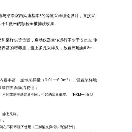
风速与洁净室内风速基本*的等速采样理论设计，直接采
于1 微米的颗粒全被捕获收集。
采样头等位置，启动仪器空转运行不少于 5 min, 使
基的培养皿，盖上多孔采样头，放置离地面0.8m-
容丰富，显示采样量（0.01一6.0m³）、设置采样地
事操作界面简洁易懂；
同或培养基装量不同，引起的流量偏差。（HKM一IIIB型
、静态采样。
可；
角架在不同环境下使用（三脚架支撑模块为选配件）