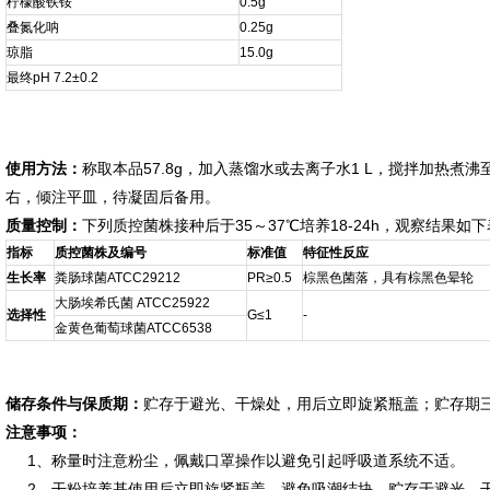
柠檬酸铁铵
0.5g
叠氮化呐
0.25g
琼脂
15.0g
最终pH 7.2±0.2
使用方法：
称取本品57.8g，加入蒸馏水或去离子水1 L，搅拌加热煮沸至
右，倾注平皿，待凝固后备用。
质量控制：
下列质控菌株接种后于35～37℃培养18-24h，观察结果如
指标
质控菌株及编号
标准值
特征性反应
生长率
粪肠球菌ATCC29212
PR≥0.5
棕黑色菌落，具有棕黑色晕轮
大肠埃希氏菌 ATCC25922
选择性
G≤1
-
金黄色葡萄球菌ATCC6538
储存条件与保质期：
贮存于避光、干燥处，用后立即旋紧瓶盖；贮存期
注意事项：
1、称量时注意粉尘，佩戴口罩操作以避免引起呼吸道系统不适。
2、干粉培养基使用后立即旋紧瓶盖，避免吸潮结块。贮存于避光、干