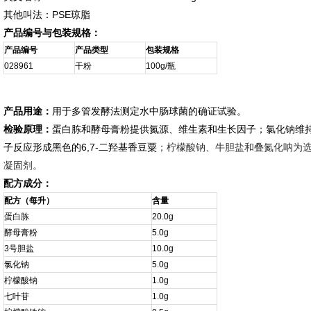
其他叫法：PSE琼脂
产品编号与包装规格：
产品编号
产品类型
包装规格
028961
干粉
100g/瓶
产品用途：
用于多管发酵法测定水中肠球菌的确证试验。
检验原理：
蛋白胨和酵母膏粉提供氮源、维生素和生长因子；氯化钠维
子反应形成黑色的6,7-二羟基香豆粟
；柠檬酸钠、牛胆盐和叠氮化呐为
凝固剂。
配方成分：
配方（每升）
含量
蛋白胨
20.0g
酵母膏粉
5.0g
3号胆盐
10.0g
氯化钠
5.0g
柠檬酸钠
1.0g
七叶苷
1.0g