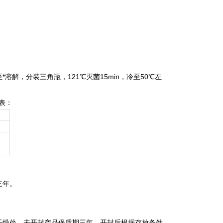
*溶解，分装三角瓶，121℃灭菌15min，冷至50℃左
下表：
三年。
燥处。未开封产品保质期三年。开封后根据存放条件