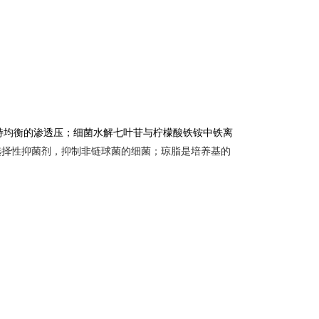
持均衡的渗透压；细菌水解七叶苷与柠檬酸铁铵中铁离
选择性抑菌剂，抑制非链球菌的细菌；琼脂是培养基的