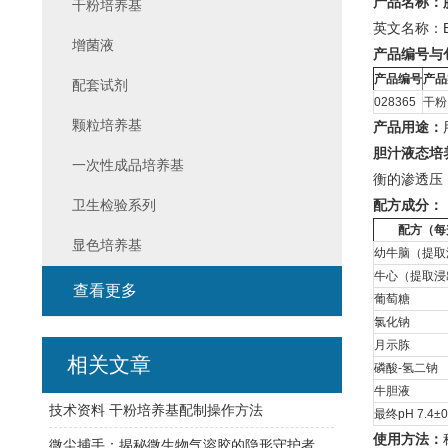
产品名称：
干粉培养基
英文名称：Bil
增菌液
产品编号与
产品编号
产品
配套试剂
028365
干粉
颗粒培养基
产品用途：
胆汁液态培
一次性成品培养基
衡的渗透压
卫生检验系列
配方成分：
配方（每
显色培养基
幼牛脑（提取
牛心（提取浸
查看更多
葡萄糖
氯化钠
月示胨
相关文章
磷酸-氢二钠
牛胆液
技术资料 干粉培养基配制操作方法
最终pH 7.4±0
使用方法：
微尘捕手：揭秘微生物气溶胶的隐形守护者——高精度采样器探秘