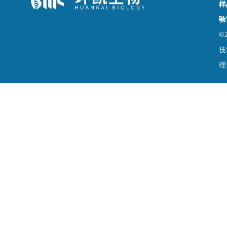
样
验
©
技
理