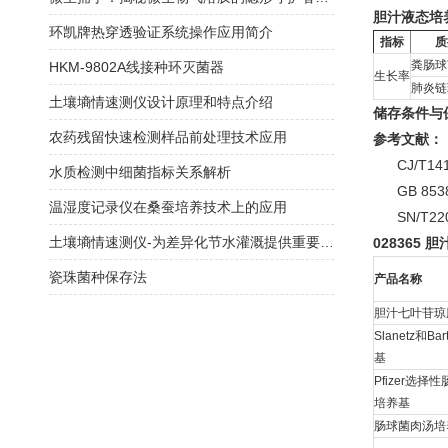
胆汁液态培
环凯牌热穿透验证系统操作应用简介
指标
质
粪肠球菌
HKM-9802A线接种环灭菌器
生长率
肺炎链
土壤墒情速测仪设计原理和特点介绍
储存条件与
农药残留快速检测样品前处理技术应用
参考文献：
CJ/T14
水质检测中细菌指标关系解析
GB 853
温湿度记录仪在桑蚕培养技术上的应用
SN/T22
土壤墒情速测仪-为差异化节水灌溉提供重要依据
028365
胆
瓷珠菌种保存法
产品名称
胆汁七叶苷琼
Slanetz和Ba
基
Pfizer选择
培养基
肠球菌肉汤培