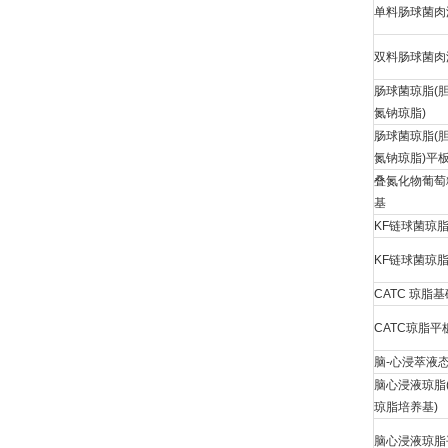
单料肠球菌肉
双料肠球菌肉
肠球菌琼脂(
氮钠琼脂)
肠球菌琼脂(
氮钠琼脂)平
叠氮化物葡萄
基
KF链球菌琼
KF链球菌琼
CATC 琼脂基
CATC琼脂平
脑-心浸萃液
脑心浸液琼脂
琼脂培养基)
脑心浸液琼脂