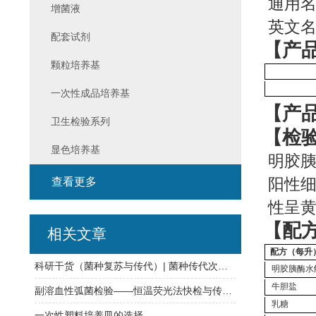
通用
增菌液
英文
配套试剂
【产
颗粒培养基
一次性成品培养基
【产
卫生检验系列
【检
显色培养基
明胶
阳性细
查看更多
性呈
【配
相关文章
配方（每升
科研干货（菌种复苏与传代）| 菌种传代次数必须在五代以内？
明胶胰酶水
牛胆
盐
副溶血性弧菌检验——恒温荧光法快检与传统培养方法对比
乳糖
一次性塑料培养皿的选择