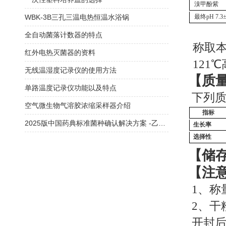
溴甲酚紫
WBK-3B三孔三温电热恒温水浴锅
最终pH
7.3
全自动菌落计数器的特点
称取本
红外电热灭菌器的资料
121
无线温湿度记录仪的使用方法
【质
单路温度记录仪功能以及特点
下列
空气微生物气溶胶浓缩采样器介绍
指标
2025版中国药典标准菌种确认解决方案 -乙型副伤寒沙门菌
生长率
选择性
【储
【注
1、称
2、干
开封