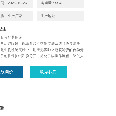
：2025-10-26
访问量：5545
性质：生产厂家
生产地址：
描述：
滤膜分配器用途：
动取膜器，配套多联不锈钢过滤系统（膜过滤器）
在微生物检测实验中，用于无菌独立包装滤膜的自动分
需手动将保护纸和膜分开，简化了膜操作流程，降低人
中膜污染的可能性，迅速取膜，提高实验检测效率。
在线询价
联系我们
器