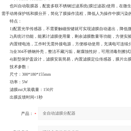
也叫自动取膜器，配套多联不锈钢过滤系统(膜过滤器)使用，在微
需手动将保护纸和膜分开，简化了膜操作流程，降低人为操作中膜污染
特点：
1)配置光学传感器，不需要触碰按键就可实现滤膜自动递出，降低微
2)具统计功能，能累计滤膜使用量，剩余滤膜数量等功能，方便实
内置锂电池，工作时无需外接电源，方便移动使用，充满电可连续分配60
3)全304不锈钢外壳，整洁不藏污垢，耐腐蚀性好，可用消毒剂擦拭
4)新型保护盖设计，滤膜安装简易，内置滤膜定位传感器，膜片出
技术参数：
尺寸：300*180*155mm
功率：5W
滤膜zui大装载量：150片
出膜反馈时间<1秒
产品：