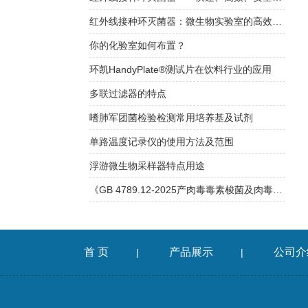
红外线接种环灭菌器：微生物实验室的高效消毒仪器
你的化验室如何布置？
环凯HandyPlate®测试片在饮料行业的应用
多联过滤器的特点
嗜肺军团菌检验检测常用培养基及试剂
单路温度记录仪的使用方法及范围
浮游微生物采样器特点用途
《GB 4789.12-2025产肉毒毒素梭菌及肉毒毒素检验》解读
首 页
产品展示
公司介
|
|