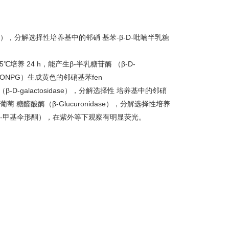
idase），分解选择性培养基中的邻硝 基苯-β-D-吡喃半乳糖
4.5℃培养 24 h，能产生β-半乳糖苷酶 （β-D-
苷（ONPG）生成黄色的邻硝基苯fen
-D-galactosidase），分解选择性 培养基中的邻硝
萄 糖醛酸酶（β-Glucuronidase），分解选择性培养
质（4-甲基伞形酮），在紫外等下观察有明显荧光。