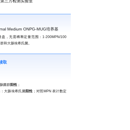
、第三方检测实验室
盘，无需稀释定量范围：1-200MPN/100
菌群和大肠埃希氏菌。
果读取
；
肠菌群
阳性
；
光：大肠埃希氏菌
阳性
；对照MPN 表计数定