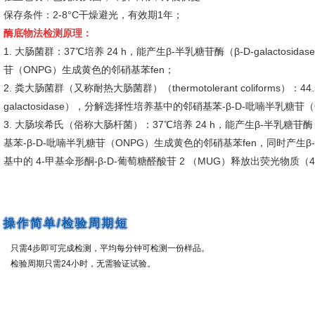
保存条件：2-8°C干燥避光，有效期1年；
酶底物法检测原理：
1. 大肠菌群：37℃培养 24 h，能产生β-半乳糖苷酶（β-D-galactos
苷（ONPG）生成黄色的邻硝基苯fen；
2. 粪大肠菌群（又称耐热大肠菌群）（thermotolerant coliforms）：4
galactosidase），分解选择性培养基中的邻硝基苯-β-D-吡喃半乳糖
3. 大肠埃希氏（俗称大肠杆菌）：37℃培养 24 h，能产生β-半乳糖苷酶（β
基苯-β-D-吡喃半乳糖苷（ONPG）生成黄色的邻硝基苯fen，同时产生β-葡
基中的 4-甲基伞形酮-β-D-葡萄糖醛酸苷 2 （MUG）释放出荧光物
操作简单/检验周期短
只需4步即可完成检测，平均每分钟可检测一份样品。
检验周期只需24小时，无需验证试验。