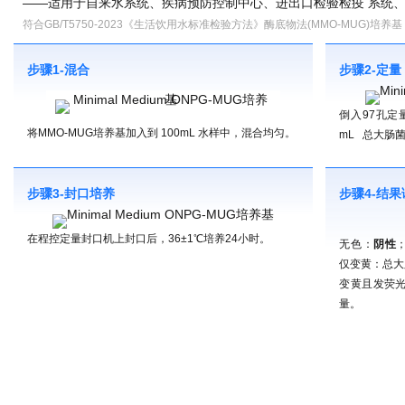
——适用于自来水系统、疾病预防控制中心、进出口检验检疫 系统
符合GB/T5750-2023《生活饮用水标准检验方法》酶底物法(MMO-MUG)培养基
步骤1-混合
步骤2-定量
倒入97孔定量
将MMO-MUG培养基加入到 100mL 水样中，混合均匀。
mL 总大肠
步骤3-封口培养
步骤4-结
在程控定量封口机上封口后，36±1℃培养24小时。
无色：
阴性
仅变黄：总大
变黄且发荧
量。