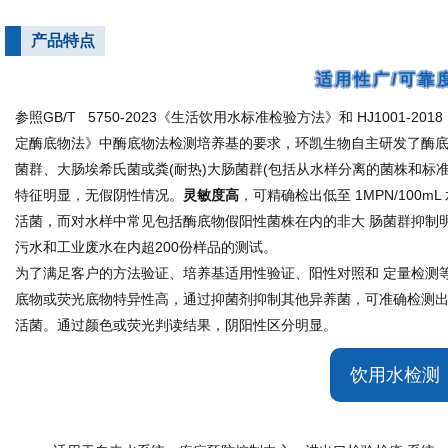
产品特点
适用性广/可靠
参照GB/T 5750-2023《生活饮用水标准检验方法》和 HJ1001
定酶底物法》中酶底物法检测培养基的要求，环凯生物自主研发了酶底物
菌群、大肠埃希氏菌或粪(耐热)大肠菌群(包括从水样分离的菌株和标
特征明显，无假阴性情况。
灵敏度高
，可精确检出低至 1MPN/100
活菌，而对水样中常见包括酶底物假阳性菌株在内的非大 肠菌群抑制
污水和工业废水在内超200份样品的测试。
为了满足客户的方法验证、培养基适用性验证、阳性对照和 定量检测
底物或荧光底物特异性高，通过抑菌剂抑制其他异养菌，可准确检测出
活菌。通过颜色或荧光判读结果，阴阳性区分明显。
饮用水检测