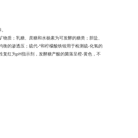
养。
矿物质；乳糖、蔗糖和水杨素为可发酵的糖类；胆盐、
衡的渗透压；硫代-*和柠檬酸铁铵用于检测硫-化氢的
性复红为pH指示剂，发酵糖产酸的菌落呈橙-黄色，不