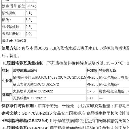
溴麝-香草-酚兰
0.064g
酸性复红
0.1g
硫代-*
6.8g
柠檬酸铁铵
0.8g
去氧胆酸钠
2.0g
最终pH 7.5±0.2
使用方法：
称取本品90.8g，加入蒸馏水或去离子水1 L，搅拌加热煮
后，备用。
HE琼脂培养基质量控制
（下列质控菌株接种待测试培养基, 35～37℃，
指标
质控菌株及编号
标准值
特征性反应
鼠伤寒-沙门氏菌ATCC14028或CMCC(B)50115
PR≥0.5
绿-蓝色菌落，有黑
生长率
福氏志贺氏菌CMCC(B)51572
PR≥0.5
绿-蓝色菌落-
大肠埃希氏菌ATCC25922
G＜5
橙黄-橙红色菌落，
选择性
粪肠球菌ATCC29212
G≤1
—
储存条件与保质期：
贮存于避光、干燥处，用后立即旋紧瓶盖；贮存期
参考文献：
GB 4789.4-2016 食品安全国家标准 食品微生物学检验 沙
HE琼脂培养基(GB4789.4)
用于肠道致病菌特别是沙门氏菌和志贺氏菌
HE琼脂培养基(GB4789.4)
用于肠道致病菌特别是沙门氏菌和志贺氏菌