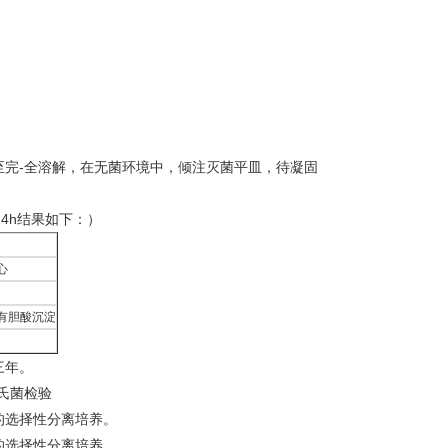
沸至完-全溶解，在无菌环境中，倾注灭菌平皿，待凝固
24h结果如下：）
心
有胆酸沉淀
三年。
门氏菌检验
的选择性分离培养。
的选择性分离培养。