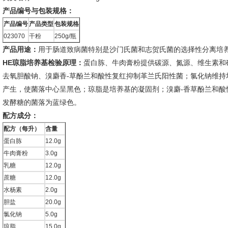
产品编号与包装规格：
产品编号
产品类型
包装规格
023070
干粉
250g/瓶
产品用途：
用于肠道致病菌特别是沙门氏菌和志贺氏菌的选择性分离培
HE琼脂培养基检验原理：
蛋白胨、牛肉膏粉提供碳源、氮源、维生素和
去氧胆酸钠、溴麝香-草酚兰和酸性复红抑制革兰氏阳性菌；氯化钠维持均
产生，使菌落中心呈黑色；琼脂是培养基的凝固剂；溴麝-香草酚兰和酸
发酵糖的菌落为蓝绿色。
配方成分：
配方（每升）
含量
蛋白胨
12.0g
牛肉膏粉
3.0g
乳糖
12.0g
蔗糖
12.0g
水杨素
2.0g
胆盐
20.0g
氯化钠
5.0g
琼脂
15.0g