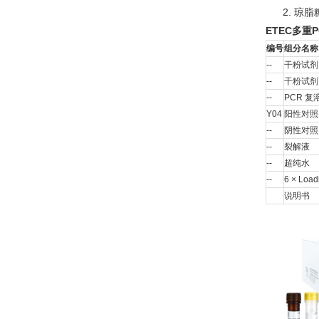
2. 琼脂
ETEC多重
编号
组分名称
--
干粉试剂 
--
干粉试剂 
--
PCR 复
Y04
阳性对照
--
阴性对照
--
裂解液
--
超纯水
--
6 × Loadi
说明书