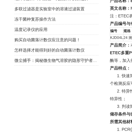
产品名称：E
英文名称：
多联过滤器是实验室中的溶液过滤装置
注：ETEC表示
冻干菌种复苏操作方法
产品编号与
温度记录仪的应用
编号
规格
KJD04L
24 
购买自动菌落计数仪应注意的问题！
产品简介：
怎样选择才能得到好的自动菌落计数仪
ETEC多重
微尘捕手：揭秘微生物气溶胶的隐形守护者——高精度采样器探秘
酶等，加入
产品特点：
1. 快速
个检测反应可
2. 特异性
特异性；
3. 判读
储存条件与
所需其他材
1. PC