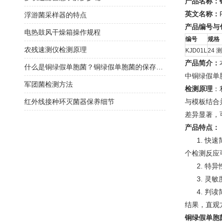
产品名称：
英文名称：
浮游菌采样器的特点
产品编号与
电热鼓风干燥箱操作规程
编号
规格
农残速测仪检测原理
KJD01L
24 
产品简介：
什么是铜绿假单胞菌？铜绿假单胞菌的保存方法有哪些？
中铜绿假单
军团菌检测方法
检测原理
：
红外线接种环灭菌器保养细节
与模板结合
差异显著，
产品特点：
1. 快速
个检测反应可
2. 特异
3. 灵敏度
4. 判读
结果，直观
铜绿假单胞