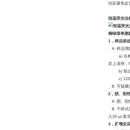
但应避免反
恒温荧光法
铜绿假单胞
1，样品前
A. 样品增
a) 在检测
弃上清用，50
b) 取以上
c) 120
B. 可疑菌
2，阴、阳
A. 阴、
B. 干粉
入20 μL
3，扩增反