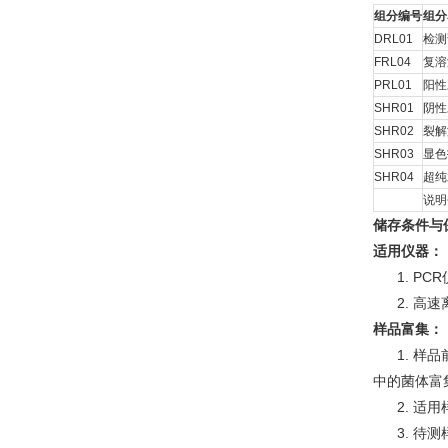
组分编号
组分
DRL01
检测
FRL04
复溶
PRL01
阳性
SHR01
阴性
SHR02
裂解
SHR03
显色
SHR04
超纯
说明
储存条件与
适用仪器：
1. PC
2. 高速
样品富集：
1. 样品前
中的菌体富
2. 适用
3. 待测样