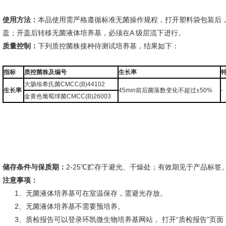
使用方法：
本品使用需严格遵循标准无菌操作规程，打开塑料袋包装后，
盖；开盖后转移无菌液体培养基，必须在A 级层流下进行。
质量控制：
下列质控菌株接种待测试培养基，结果如下：
指标
质控菌株及编号
生长率
大肠埃希氏菌CMCC(B)44102
生长率
45min前后菌落数变化不超过±50%
-
金黄色葡萄球菌CMCC(B)26003
储存条件与保质期：
2-25℃贮存于避光、干燥处；有效期见于产品标签
注意事项：
1、无菌液体培养基可在室温保存，需避光存放。
2、无菌液体培养基不需要预培养。
3、质检报告可以登录环凯微生物培养基网站， 打开“质检报告"页面