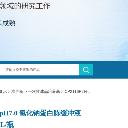
展示
>
培养基
>
一次性成品培养基
> CP2116P2环凯 pH7.0 氯化钠蛋白胨缓冲液 500mL/瓶
 pH7.0 氯化钠蛋白胨缓冲液
mL/瓶