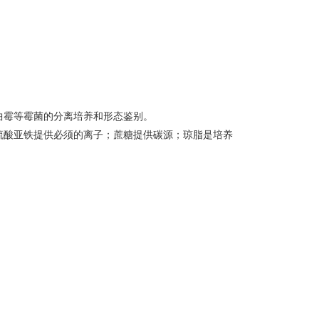
曲霉等霉菌的分离培养和形态鉴别。
硫酸亚铁提供必须的离子；蔗糖提供碳源；琼脂是培养