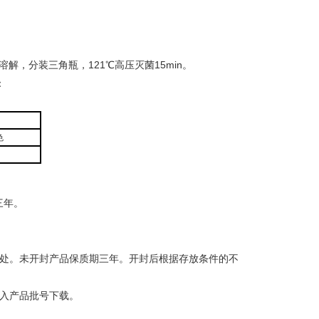
溶解，分装三角瓶，121℃高压灭菌15min。
：
色
三年。
燥处。未开封产品保质期三年。开封后根据存放条件的不
输入产品批号下载。