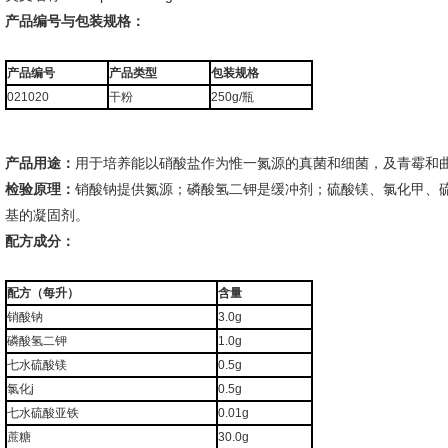
产品编号与包装规格：
产品编号
产品类型
包装规格
021020
干粉
250g/瓶
产品用途：
用于培养能以硝酸盐作为惟一氮源的真菌和细菌，及青霉和
检验原理：
销酸钠提供氮源；磷酸氢二钾是缓冲剂；硫酸镁、氯化甲、
基的凝固剂。
配方成分：
配方（每升）
含量
销酸钠
3.0g
磷酸氢二钾
1.0g
七水硫酸镁
0.5g
氯化j
0.5g
七水硫酸亚铁
0.01g
蔗糖
30.0g