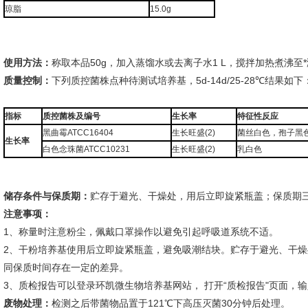
琼脂
15.0g
使用方法：
称取本品50g，加入蒸馏水或去离子水1 L，搅拌加热煮沸至*
质量控制：
下列质控菌株点种待测试培养基，5d-14d/25-28℃结果如下
指标
质控菌株及编号
生长率
特征性反应
黑曲霉ATCC16404
生长旺盛(2)
菌丝白色，孢子黑
生长率
白色念珠菌ATCC10231
生长旺盛(2)
乳白色
储存条件与保质期：
贮存于避光、干燥处，用后立即旋紧瓶盖；保质期
注意事项：
1、称量时注意粉尘，佩戴口罩操作以避免引起呼吸道系统不适。
2、干粉培养基使用后立即旋紧瓶盖，避免吸潮结块。贮存于避光、干
同保质时间存在一定的差异。
3、质检报告可以登录环凯微生物培养基网站， 打开“质检报告"页面，
废物处理：
检测之后带菌物品置于121℃下高压灭菌30分钟后处理。