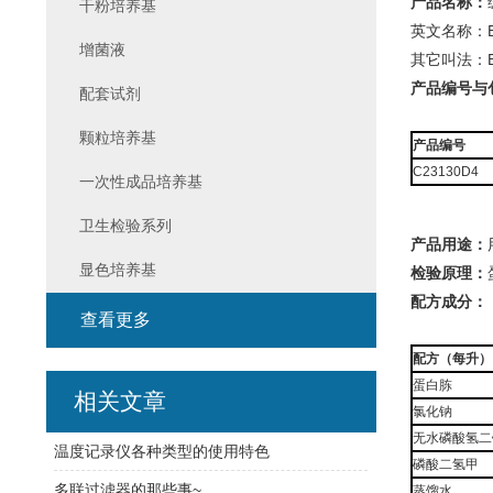
产品名称：
干粉培养基
英文名称：Buff
增菌液
其它叫法：
产品编号与
配套试剂
颗粒培养基
产品编号
C23130D4
一次性成品培养基
卫生检验系列
产品用途：
显色培养基
检验原理：
配方成分：
查看更多
配方（每升）
蛋白胨
相关文章
氯化钠
无水磷酸氢二
温度记录仪各种类型的使用特色
磷酸二氢甲
多联过滤器的那些事~
蒸馏水