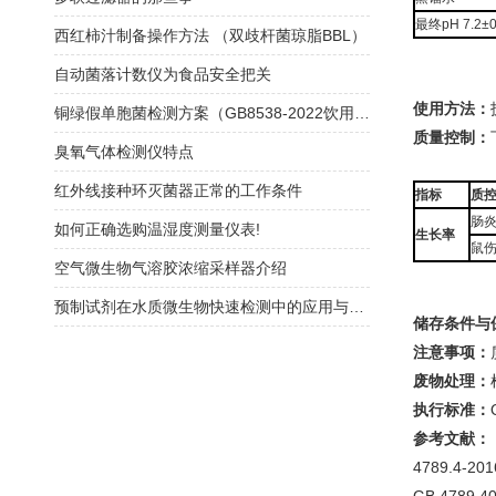
最终pH 7.2±0
西红柿汁制备操作方法 （双歧杆菌琼脂BBL）
自动菌落计数仪为食品安全把关
使用方法：
铜绿假单胞菌检测方案（GB8538-2022饮用天然矿泉水检验方法)
质量控制：
臭氧气体检测仪特点
红外线接种环灭菌器正常的工作条件
指标
质
肠炎
如何正确选购温湿度测量仪表!
生长率
鼠伤
空气微生物气溶胶浓缩采样器介绍
预制试剂在水质微生物快速检测中的应用与方法验证指南
储存条件与
注意事项：
废物处理：
执行标准：
参考文献：
4789.4