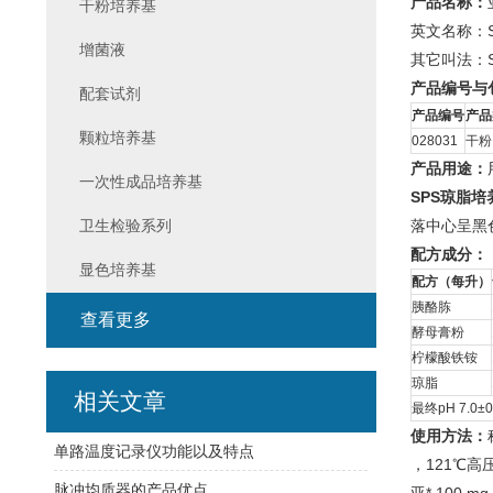
产品名称：
干粉培养基
英文名称：Sulfi
增菌液
其它叫法：
产品编号与
配套试剂
产品编号
产品
颗粒培养基
028031
干粉
产品用途：
一次性成品培养基
SPS琼脂
卫生检验系列
落中心呈黑色
配方成分：
显色培养基
配方（每升）
胰酪胨
查看更多
酵母膏粉
柠檬酸铁铵
琼脂
相关文章
最终pH 7.0±0
使用方法：
单路温度记录仪功能以及特点
，121℃高压
脉冲均质器的产品优点