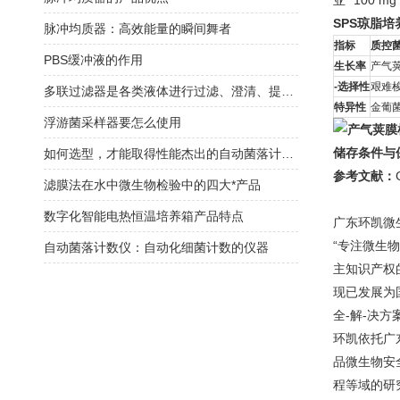
亚* 100 
SPS琼脂培
脉冲均质器：高效能量的瞬间舞者
指标
质控
PBS缓冲液的作用
生长率
产气荚
-选择性
艰难梭
多联过滤器是各类液体进行过滤、澄清、提纯处理的设备
特异性
金葡菌
浮游菌采样器要怎么使用
储存条件与
如何选型，才能取得性能杰出的自动菌落计数仪
参考文献：
滤膜法在水中微生物检验中的四大*产品
数字化智能电热恒温培养箱产品特点
广东环凯微
“专注微生
自动菌落计数仪：自动化细菌计数的仪器
主知识产权
现已发展为
全-解-决方
环凯依托广
品微生物安
程等域的研