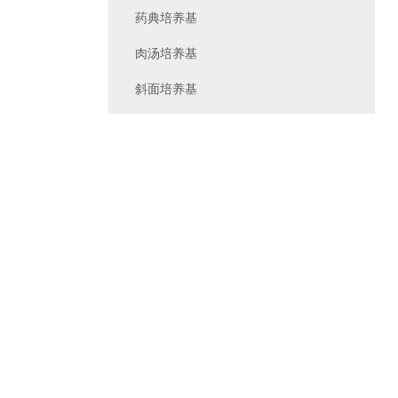
药典培养基
肉汤培养基
斜面培养基
支原体培养基
瓶装液体成品培养基
管装成品培养基
干粉基础培养基
成品平板培养基
琼脂培养基
培养基原材料
干粉培养基