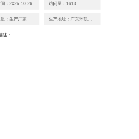
：2025-10-26
访问量：1613
性质：生产厂家
生产地址：广东环凯微生物
描述：
崎肠杆菌显色琼脂平板用于婴儿奶粉以及其他食品中的
杆菌的快速鉴定和计数。
在线询价
联系我们