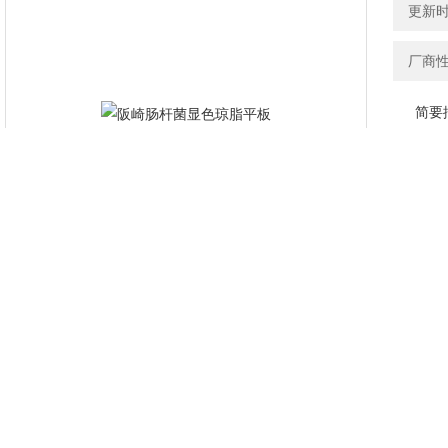
更新时间
厂商
简要
环凯阪
阪崎肠
产品介绍
【产品名称】
通用名称：阪崎肠杆菌显色培养基平板