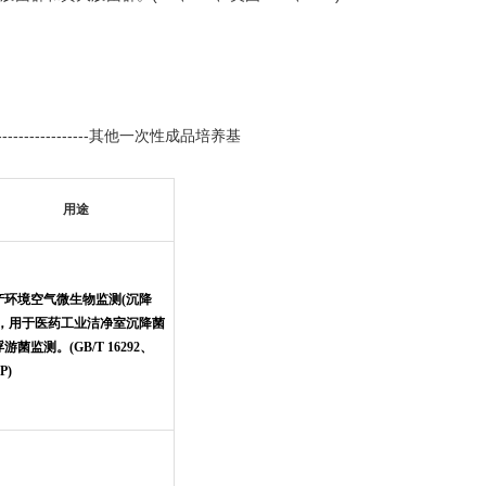
----------------------------其他一次性成品培养基
用途
产环境空气微生物监测(沉降
)，用于医药工业洁净室沉降菌
游菌监测。(GB/T 16292、
P)