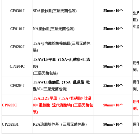
CP0301J
SDA
接触皿(三层无菌包装)
55mm
×10个
生
皿
生监
CP0101J
NA
接触皿(三层无菌包装)
55mm
×10个
TSA+
β内酰胺酶接触皿(三层无菌包
CP0202J
55mm
×10个
装)
TSAWLP
平皿（TSA+乱磷脂+吐温
用
CP0204C
80)
90mm
×10个
测
(
三层无菌包装)
TSAWLP
接触皿（TSA+乱磷脂+吐
用
CP0204J
55mm
×10个
温80)
(
三层无菌包装)
测
TSALTZS
平皿（TSA+乱磷脂+吐温
用
CP0205C
80+诅氨酸+流代流酸钠) (三层无菌包
90mm
×10个
测
装)
CP2029B1
R2A
琼脂培养基（三层无菌包装）
90mm
×10个
用