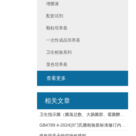
增菌液
配套试剂
颗粒培养基
一次性成品培养基
卫生检验系列
显色培养基
查看更多
相关文章
卫生指示菌（菌落总数、大肠菌群、霉菌酵母总数）快检方案
GB4789.4-2024沙门氏菌检验新标准修订内容详解
电热鼓风干燥箱操作规程