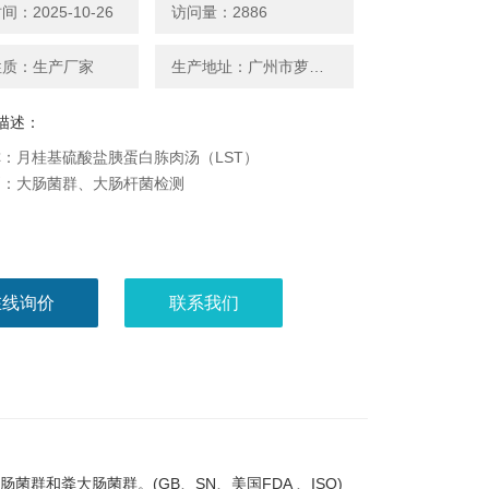
：2025-10-26
访问量：2886
性质：生产厂家
生产地址：广州市萝岗区广州开发区科学城神舟路788号
描述：
：月桂基硫酸盐胰蛋白胨肉汤（LST）
别：大肠菌群、大肠杆菌检测
在线询价
联系我们
菌群和粪大肠菌群。(GB、SN、美国FDA 、ISO)