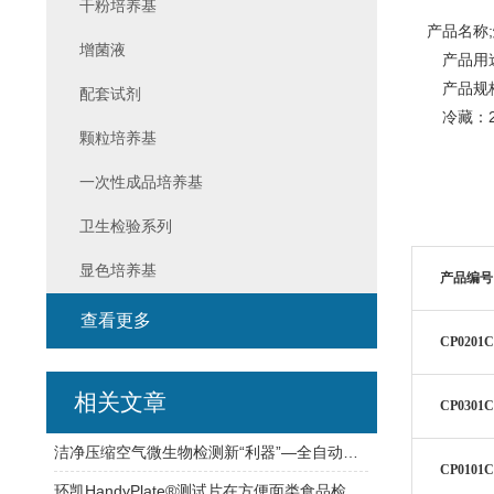
干粉培养基
产品名称;
增菌液
产品用
产品规格：
配套试剂
冷藏：2-
颗粒培养基
一次性成品培养基
卫生检验系列
显色培养基
产品编号
查看更多
CP0201C
相关文章
CP0301C
洁净压缩空气微生物检测新“利器”—全自动压缩空气微生物采样器
CP0101C
环凯HandyPlate®测试片在方便面类食品检测中的应用