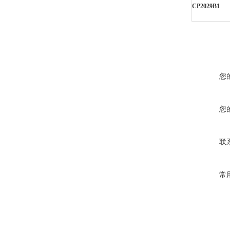
CP2029B1
您
您
联
常