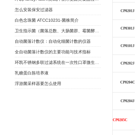
怎么安装保安过滤器
CP0201J
白色念珠菌 ATCC10231-菌株简介
CP0301J
卫生指示菌（菌落总数、大肠菌群、霉菌酵母总数）快检方案
自动菌落计数仪：自动化细菌计数的仪器
CP0101J
全自动菌落计数仪的主要功能与技术指标
环凯不锈钢多联过滤系统在一次性口罩微生物限度检查中的应用
CP0202J
乳糖蛋白胨培养液
CP0204C
浮游菌采样器要怎么使用
CP0204J
CP0205C