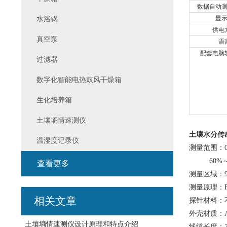
数据自动
水浴锅
显
供电
真空泵
语
配套电脑
过滤器
数字化智能电热鼓风干燥箱
生化培养箱
土壤墒情速测仪
土壤水分传
温湿度记录仪
测量范围：0
60%
查看更多
测量区域：9
测量原理：
相关文章
探针材料：
外壳材质：A
土壤墒情速测仪设计原理和特点介绍
线缆长度：