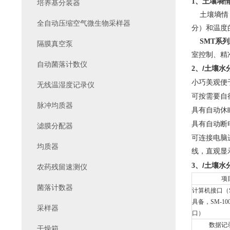
土壤墒情
1、
培养基分装器
土壤墒情（
全自动压缩空气微生物采样器
分）和温度
SMT
系列
隔膜真空泵
室控制、精
自动菌落计数仪
/土壤水
2、
小巧美观便
无线温湿度记录仪
可按需要自
脉冲均质器
具有自动休
具有自动断
滤膜分配器
可连接电脑
均质器
线，直观显
/土壤水
3、
农药残留速测仪
项
菌落计数器
计算机接口（SM
具备，SM-1
采样器
口）
数据记
干燥箱