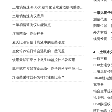
土壤墒情速测仪-为差异化节水灌溉提供重要依据
土壤温度传
土壤墒情速测仪应用
测量范围：-1
土壤墒情速测仪功能特点
测量位置：
外壳材质：
浮游菌微生物采样器
线缆长度：
麦氏比浊管估计悬液中的细菌浓度
生化培养箱日常会遇到的一些问题
/土壤水
4、
手持主机 
饮用天然矿泉水中微生物监控技术及应用
FDR
土壤水
脉冲式均质器在食品微生物快速检测中应用研究
土壤温度
浮游菌采样器买怎样的性价比高？
10440
锂电池
充电器
铝合金手
说明书、
USB
数据线
软件光盘（