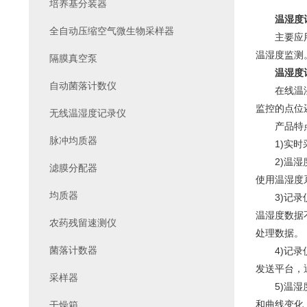
培养基分装器
温湿度
全自动压缩空气微生物采样器
主要应用
温湿度监测
隔膜真空泵
温湿度
自动菌落计数仪
在线温湿度
监控的点位
无线温湿度记录仪
产品特
脉冲均质器
1)实时采
2)温湿度
滤膜分配器
使用温湿度
均质器
3)记录仪
温湿度数据
农药残留速测仪
处理数据。
菌落计数器
4)记录仪
发送平台，
采样器
5)温湿度监
和曲线变化
干燥箱