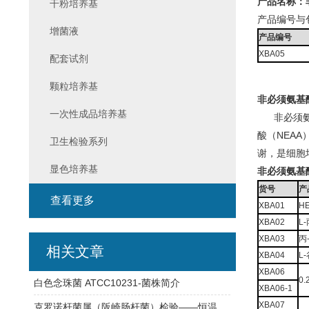
产品名称：
干粉培养基
产品编号与
增菌液
产品编号
XBA05
配套试剂
颗粒培养基
非必须氨基
一次性成品培养基
非必须氨基
酸（NEA
卫生检验系列
谢，是细胞
显色培养基
非必须氨基
货号
产
查看更多
XBA01
H
XBA02
L
XBA03
丙
相关文章
XBA04
L
XBA06
0
白色念珠菌 ATCC10231-菌株简介
XBA06-1
XBA07
克罗诺杆菌属（阪崎肠杆菌）检验——恒温荧光法快检与传统培养方法对比