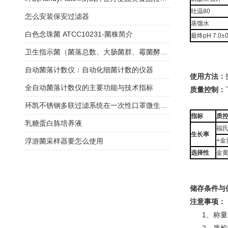
吐温80
怎么安装保安过滤器
蒸馏水
白色念珠菌 ATCC10231-菌株简介
最终pH 7.0±0
卫生指示菌（菌落总数、大肠菌群、霉菌酵母总数）快检方案
自动菌落计数仪：自动化细菌计数的仪器
使用方法：
全自动菌落计数仪的主要功能与技术指标
质量控制：
环凯不锈钢多联过滤系统在一次性口罩微生物限度检查中的应用
指标
质
乳糖蛋白胨培养液
福氏
生长率
浮游菌采样器要怎么使用
+金
选择性
金黄
储存条件与
注意事项：
1、称量时