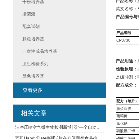
产品名称：
干粉培养基
英文名称：Shig
增菌液
产品编号与
配套试剂
产品编号
颗粒培养基
CP0730
一次性成品培养基
产品用途：
卫生检验系列
检验原理：
显色培养基
是缓冲剂；
配方成分：
查看更多
配方（每升）
胰蛋白胨
相关文章
葡萄糖
氯化钠
洁净压缩空气微生物检测新“利器”—全自动压缩空气微生物采样器
磷酸氢二钾
环凯HandyPlate®测试片在方便面类食品检测中的应用
磷酸二氢钾