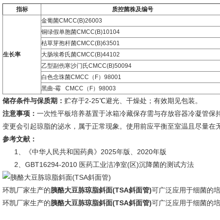
指标
质控菌株及编号
金葡菌CMCC(B)26003
铜绿假单胞菌CMCC(B)10104
枯草芽孢杆菌CMCC(B)63501
生长率
大肠埃希氏菌CMCC(B)44102
乙型副伤寒沙门氏CMCC(B)50094
白色念珠菌CMCC（F）98001
黑曲-霉 CMCC（F）98003
储存条件与保质期：
贮存于2-25℃避光、干燥处；有效期见包装。
注意事项：
一次性平板培养基置于冰箱冷藏保存需与存放容器冷凝管保
变更会引起琼脂的泌水，属于正常现象。使用前应平衡至室温且尽量在
参考文献：
1、《中华人民共和国药典》2025年版、2020年版
2、GBT16294-2010 医药工业洁净室(区)沉降菌的测试方法
环凯厂家生产的
胰酪大豆胨琼脂斜面(TSA斜面管)
可广泛应用于细菌的
环凯厂家生产的
胰酪大豆胨琼脂斜面(TSA斜面管)
可广泛应用于细菌的