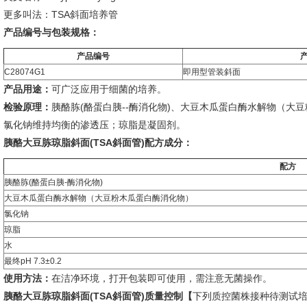
更多叫法：TSA斜面培养管
产品编号与包装规格：
产品编号
C28074G1
即用型管装斜面
产品用途：
可广泛应用于细菌的培养。
检验原理：
胰酪胨(酪蛋白胰--酶消化物)、大豆木瓜蛋白酶水解物（大
氯化钠维持均衡的渗透压；琼脂是凝固剂。
胰酪大豆胨琼脂斜面(TSA斜面管)
配方成分：
配方
胰酪胨(酪蛋白胰-酶消化物)
大豆木瓜蛋白酶水解物（大豆粉木瓜蛋白酶消化物）
氯化钠
琼脂
水
最终pH 7.3±0.2
使用方法：
在洁净环境，打开包装即可使用，需注意无菌操作。
胰酪大豆胨琼脂斜面(TSA斜面管)
质量控制【
下列质控菌株接种待测试