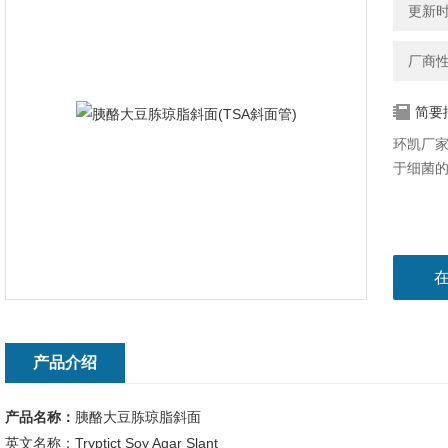
更新时间
厂商
简要
环凯厂家
于细菌
产品介绍
产品名称：
胰酪大豆胨琼脂斜面
英文名称：Tryptict Soy Agar Slant