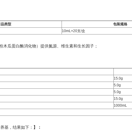
产品类型
包装规格
10mL×20支/盒
豆粉木瓜蛋白酶消化物）提供氮源、维生素和生长因子；
15.0g
5.0g
5.0g
15.0g
1000mL
培养基，结果如下：
】
：