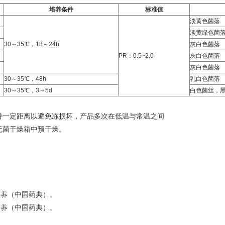
培养条件
标准值
淡黄色菌落
淡黄绿色菌
30～35℃，18～24h
灰白色菌落
PR：0.5~2.0
灰白色菌落
灰白色菌落
30～35℃，48h
乳白色菌落
30～35℃，3～5d
白色菌丝，
持一定距离以避免冻损坏，产品多次在低温与常温之间
无菌干燥箱中预干燥。
培养（中国药典）。
培养（中国药典）。