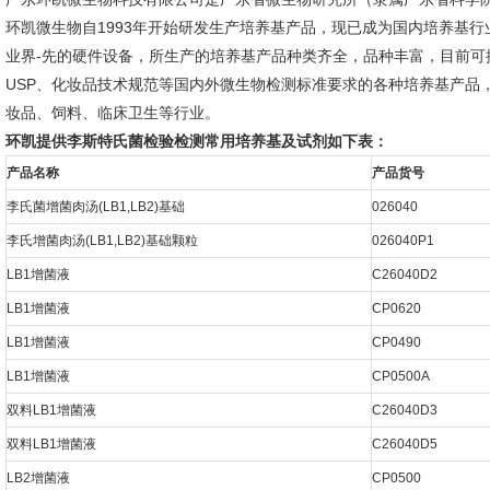
环凯微生物自1993年开始研发生产培养基产品，现已成为国内培养基
业界-先的硬件设备，所生产的培养基产品种类齐全，品种丰富，目前可提供1
USP、化妆品技术规范等国内外微生物检测标准要求的各种培养基产品
妆品、饲料、临床卫生等行业。
环凯提供李斯特氏菌检验检测常用培养基及试剂如下表：
产品名称
产品货号
李氏菌增菌肉汤(LB1,LB2)基础
026040
李氏增菌肉汤(LB1,LB2)基础颗粒
026040P1
LB1增菌液
C26040D2
LB1增菌液
CP0620
LB1增菌液
CP0490
LB1增菌液
CP0500A
双料LB1增菌液
C26040D3
双料LB1增菌液
C26040D5
LB2增菌液
CP0500