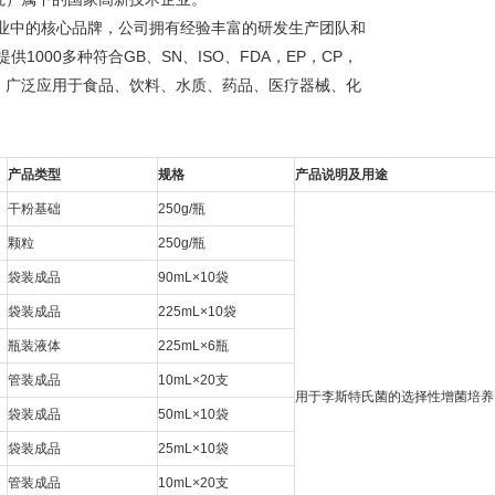
行业中的核心品牌，公司拥有经验丰富的研发生产团队和
000多种符合GB、SN、ISO、FDA，EP，CP，
，广泛应用于食品、饮料、水质、药品、医疗器械、化
产品类型
规格
产品说明及用途
干粉基础
250g/瓶
颗粒
250g/瓶
袋装成品
90mL×10袋
袋装成品
225mL×10袋
瓶装液体
225mL×6瓶
管装成品
10mL×20支
用于李斯特氏菌的选择性增菌培养。（G
袋装成品
50mL×10袋
袋装成品
25mL×10袋
管装成品
10mL×20支