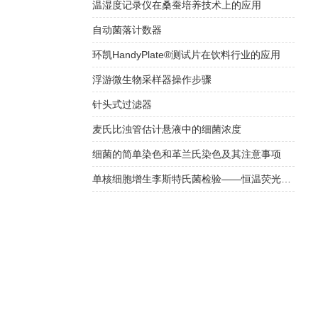
温湿度记录仪在桑蚕培养技术上的应用
自动菌落计数器
环凯HandyPlate®测试片在饮料行业的应用
浮游微生物采样器操作步骤
针头式过滤器
麦氏比浊管估计悬液中的细菌浓度
细菌的简单染色和革兰氏染色及其注意事项
单核细胞增生李斯特氏菌检验——恒温荧光法快检与传统培养方法对比