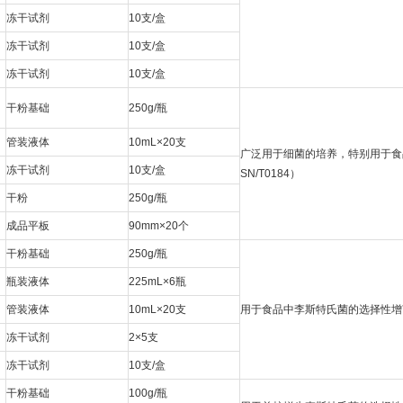
冻干试剂
10支/盒
冻干试剂
10支/盒
冻干试剂
10支/盒
干粉基础
250g/瓶
管装液体
10mL×20支
广泛用于细菌的培养，特别用于食品
冻干试剂
10支/盒
SN/T0184）
干粉
250g/瓶
成品平板
90mm×20个
干粉基础
250g/瓶
瓶装液体
225mL×6瓶
管装液体
10mL×20支
用于食品中李斯特氏菌的选择性增菌培
冻干试剂
2×5支
冻干试剂
10支/盒
干粉基础
100g/瓶