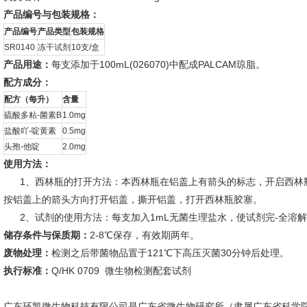
产品编号与包装规格：
产品编号
产品类型
包装规格
SR0140
冻干试剂
10支/盒
产品用途：
每支添加于100mL(026070)中配成PALCAM琼脂。
配方成分：
配方（每升）
含量
硫酸多粘-菌素B
1.0mg
盐酸吖-啶黄素
0.5mg
头孢-他啶
2.0mg
使用方法：
1、西林瓶的打开方法：本西林瓶在铝盖上有箭头的标志，开启西林瓶
按铝盖上的箭头方向打开铝盖，撕开铝盖，打开西林瓶胶塞。
2、试剂的使用方法：每支加入1mL无菌生理盐水，使试剂完-全溶解，再
储存条件与保质期：
2-8℃保存，有效期两年。
废物处理：
检测之后带菌物品置于121℃下高压灭菌30分钟后处理。
执行标准：
Q/HK 0709 微生物检测配套试剂
广东环凯微生物科技有限公司是广东省微生物研究所（隶属广东省科学