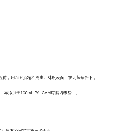
前，用75%酒精棉消毒西林瓶表面，在无菌条件下，
添加于100mL PALCAM琼脂培养基中。
院）属下的国家高新技术企业。