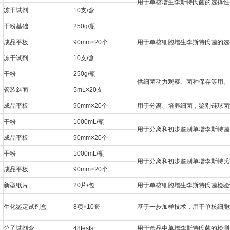
用于单核增生李斯特氏菌的选择性分离
冻干试剂
10支/盒
干粉基础
250g/瓶
成品平板
90mm×20个
用于单核细胞增生李斯特氏菌的选择性
冻干试剂
10支/盒
干粉
250g/瓶
供细菌动力观察、菌种保存等用。
管装斜面
5mL×20支
成品平板
90mm×20个
用于分离、培养细菌，鉴别链球菌
干粉
1000mL/瓶
用于分离和初步鉴别单增李斯特菌
成品平板
90mm×20个
干粉
1000mL/瓶
用于分离和初步鉴别单增李斯特氏
成品平板
90mm×20个
新型纸片
20片/包
用于单核细胞增生李斯特氏菌检验
生化鉴定试剂盒
8项×10套
基于一步加样技术，用于单核细胞增生
分子试剂盒
48tests
用于食品中单增李斯特氏菌的检测