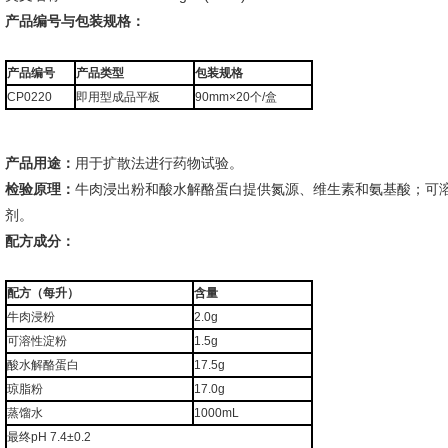
产品编号与包装规格：
产品编号
产品类型
包装规格
CP0220
即用型成品平板
90mm×20个/盒
产品用途：
用于扩散法进行药物试验。
检验原理：
牛肉浸出粉和酸水解酪蛋白提供氮源、维生素和氨基酸；可
剂。
配方成分：
配方（每升）
含量
牛肉浸粉
2.0g
可溶性淀粉
1.5g
酸水解酪蛋白
17.5g
琼脂粉
17.0g
蒸馏水
1000mL
最终pH 7.4±0.2