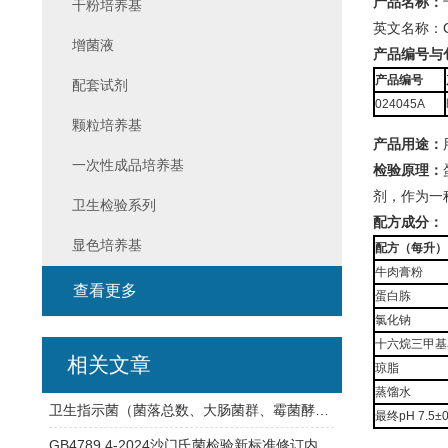
产品名称：
干粉培养基
英文名称：Cetr
增菌液
产品编号与
产品编号
配套试剂
024045A
颗粒培养基
产品用途：
一次性成品培养基
检验原理：
剂，作为一
卫生检验系列
配方成分：
显色培养基
配方（每升）
牛肉膏粉
查看更多
蛋白胨
氯化钠
十六烷三甲基
相关文章
琼脂
蒸馏水
卫生指示菌（菌落总数、大肠菌群、霉菌酵母总数）快检方案
最终pH 7.5±0
GB4789.4-2024沙门氏菌检验新标准修订内容详解