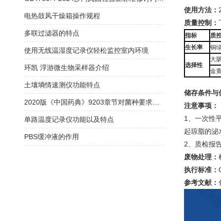
使用方法：
电热鼓风干燥箱操作规程
质量控制：
多联过滤器的特点
指标
质
生长率
铜绿
使用无线温湿度记录仪轻松监控室内环境
大肠
选择性
环凯 浮游微生物采样器介绍
金黄
土壤墒情速测仪功能特点
储存条件与
2020版《中国药典》9203章节对菌种要求解读
注意事项：
1、一次性
单路温度记录仪功能以及特点
起琼脂的泌
PBS缓冲液的作用
2、质检报
废物处理：
执行标准：
参考文献：