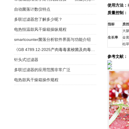
使用方法：
自动菌落计数仪特点
质量控制：
多联过滤器您了解多少呢？
指标
质
电热恒温鼓风干燥箱操纵规程
大肠
生长率
金黄
smartcounter菌落分析软件界面与功能介绍
枯草
《GB 4789.12-2025产肉毒毒素梭菌及肉毒毒素检验》解读
参考文献：
针头式过滤器
多联过滤器的应用范围非常广泛
电热鼓风干燥箱操作规程