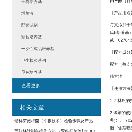
丙三醇（甘
干粉培养基
【产品用途
增菌液
每支添加于10
配套试剂
氏B培养基
）
颗粒培养基
或（02704
一次性成品培养基
【配方成分
卫生检验系列
配方（每支
显色培养基
纯甘油 
查看更多
【使用方法
1.西林瓶
相关文章
2.试剂的使用
典)
）、（02
蜡样芽孢杆菌（平板技术）检验步骤及产品信息
脂（含萘啶
西红柿汁制备操作方法 （双歧杆菌琼脂BBL）