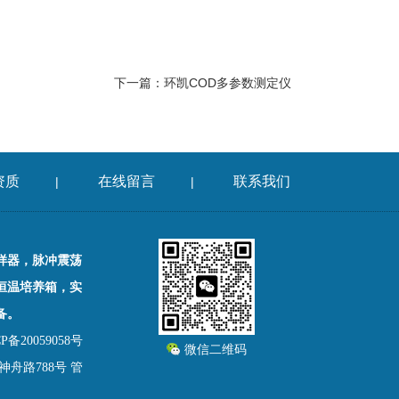
下一篇：
环凯COD多参数测定仪
资质
在线留言
联系我们
|
|
样器，脉冲震荡
恒温培养箱，实
备。
备20059058号
微信二维码
舟路788号
管