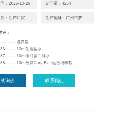
：2025-10-26
访问量：4264
性质：生产厂家
生产地址：广州市萝岗区广州开发区科学城神舟路788号
描述：
---------培养基
086--------10ml生理盐水
087--------10ml缓冲蛋白胨水
088--------10ml改良Cary-Blair运送培养基
08----------10ml磷酸缓冲液
在线询价
联系我们