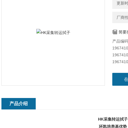
更新时间
厂商
简要
产品编码--
196741
196741
196741
196741
产品介绍
HK采集转运拭子
环凯培养基优势