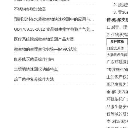
2. 按规
不锈钢多联过滤器
3. 置36
预制试剂在水质微生物快速检测中的应用与方法验证指南
精-氨-酸
1. 感官
GB4789.13-2012 食品微生物学检验产气荚膜梭菌检验
2. 生物学指
医疗系统院感微生物监测产品方案
质控菌株
口腔支原体
微生物的生理生化实验—IMViC试验
大肠埃希氏菌
红外线灭菌器操作指南
广东环凯微
土壤墒情速测仪功能特点
“专注微生
主知识产权
冻干菌种复苏操作方法
现已发展为
全-解-决方
环凯依托广
品微生物安
程等域的研
专-利150