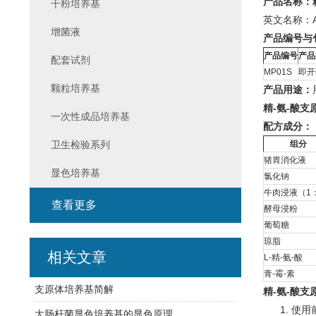
产品名称：
干粉培养基
英文名称：Argi
增菌液
产品编号与
产品编号
产品
配套试剂
MP01S
即开
颗粒培养基
产品用途：
精-氨-酸
一次性成品培养基
配方成分：
卫生检验系列
组分
猪胃消化液
显色培养基
氯化钠
牛肉浸液（1
查看更多
酵母浸粉
葡萄糖
琼脂
相关文章
L-精-氨-酸
青-霉-素
支原体培养基简解
精-氨-酸
1. 使用
大肠杆菌显色培养基的显色原理