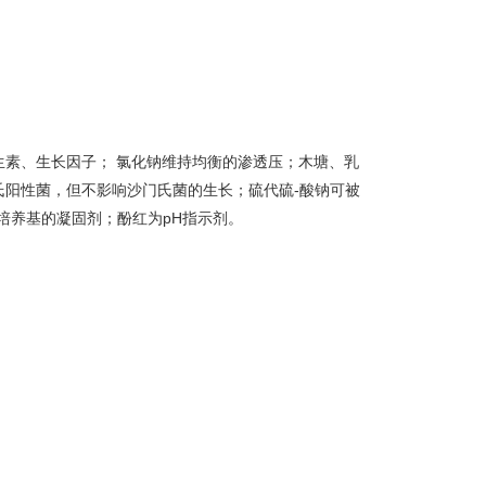
生素、生长因子； 氯化钠维持均衡的渗透压；木塘、乳
阳性菌，但不影响沙门氏菌的生长；硫代硫-酸钠可被
培养基的凝固剂；酚红为pH指示剂。