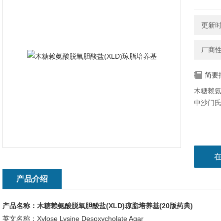
更新时间
厂商
简要
木糖赖氨
中沙门
产品介绍
产品名称：
木糖赖氨酸脱氧胆酸盐(XLD)琼脂培养基
(20版药典)
英文名称：Xylose Lysine Desoxycholate Agar