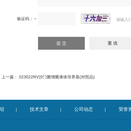
验证码：
请输入
上一篇：
023022RV沙门菌增菌液体培养基(对照品)
绍
技术文章
公司动态
荣誉
|
|
|