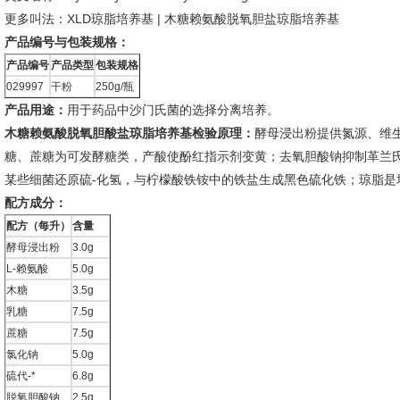
更多叫法：XLD琼脂培养基 | 木糖赖氨酸脱氧胆盐琼脂培养基
产品编号与包装规格：
产品编号
产品类型
包装规格
029997
干粉
250g/瓶
产品用途：
用于药品中沙门氏菌的选择分离培养。
木糖赖氨酸脱氧胆酸盐琼脂培养基检验原理：
酵母浸出粉提供氮源、维
糖、蔗糖为可发酵糖类，产酸使酚红指示剂变黄；去氧胆酸钠抑制革兰氏
某些细菌还原硫-化氢，与柠檬酸铁铵中的铁盐生成黑色硫化铁；琼脂是
配方成分：
配方（每升）
含量
酵母浸出粉
3.0g
L-赖氨酸
5.0g
木糖
3.5g
乳糖
7.5g
蔗糖
7.5g
氯化钠
5.0g
硫代-*
6.8g
脱氧胆酸钠
2.5g