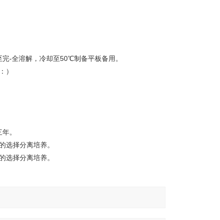
沸至完-全溶解，冷却至50℃制备平板备用。
下：）
三年。
菌的选择分离培养。
菌的选择分离培养。