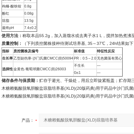
枸橼-酸铁铵
0.8g
酚红
0.08g
琼脂
13.5g
最终pH
7.4±0.2
使用方法：
称取本品55.2g，加入蒸馏水或去离子水1 L，搅拌加热煮
质量控制：
（下列质控菌株接种待测试培养基, 35～37℃，24h结果如
指标
质控菌株及编号
标准值
特征性反应
生长率
乙型副伤寒-沙门氏菌CMCC(B)50094
PR：0.5～2.0
无色菌落有黑心
不生长
—
选择性
金黄色-葡萄球菌CMCC(B)26003
G≤1
—
储存条件与保质期：
贮存于避光、干燥处，用后立即旋紧瓶盖；贮存期
木糖赖氨酸脱氧胆酸盐琼脂培养基(XLD)(20版药典)用于药品中沙门氏
木糖赖氨酸脱氧胆酸盐琼脂培养基(XLD)(20版药典)用于药品中沙门氏
产品：