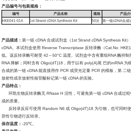
产品编号与包装规格：
编号
产品名称
规格
产品介
HKE041-01A
1st Strand cDNA Synthesis Kit
50次
第一链cDNA合成
产品描述：
第一链 cDNA 合成试剂盒（1st Strand cDNA Synthesis
cDNA。本试剂盒使用 Reverse Transcriptase 反转录酶（Cat.No: 
低。该反转录酶可耐受 42～50°C 温度。试剂盒中含有重组RNA 酶抑制剂（C
RNA 降解；同时含有 Oligo(dT)18，用于以有 poly(A)尾 巴的m
合成的第一链 cDNA 能直接用作 PCR 或荧光定量 PCR 的模板，第 二
放射性或非放射性核苷酸标记第一链 cDNA 的实验。
产品特点：
环凯生物反转录酶无 RNase H 活性，可避免第一链 cDNA 合成过程中
成的质量。
反转录反应可使用 Random N6 或 Oligo(dT)18 为引物，也可同时使用 
异性引物进行反转录。
保存温度：
-20℃。