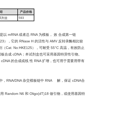
绍
产品价格
试剂盒
593
 Kit）是以 mRNA 或者总 RNA 为模板， 效 合成第一链
HKE123），它的 RNase H 的活性与 AMV 反转录酶相比较
at. No:HKE125），可耐受 55°C 高温，有效防止
RNA 为模板合成 cDNA；本试剂盒也可采用基因特异性引物。
链 cDNA 的合成或线 性 RNA 扩增，也可用于需要用带有
，RNA/DNA 杂交模板链中 RNA 解，保证 cDNA合
Random N6 和 Oligo(dT)18 做引物，或使用基因特