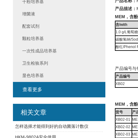
产品名称：
干粉培养基
产品描述：
增菌液
MEM，含酚
含/with
配套试剂
1.0 g/L葡萄糖
颗粒培养基
碳酸氢钠/Sodiu
酚红/Phenol 
一次性成品培养基
卫生检验系列
产品编号与
显色培养基
产品编号
XB02
查看更多
MEM，含酚
相关文章
货号
产
XB02-01
ME
怎样选择才能得到好的自动菌落计数仪
XB02-02
MEM
XB02-03
MEM
HKM-9802A安全使用