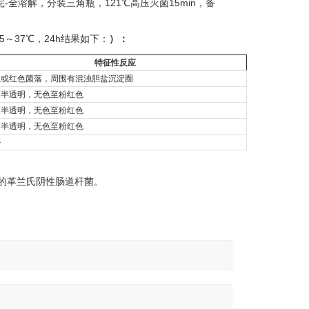
-全溶解，分装三角瓶，121℃高压灭菌15min，备
～37℃，24h结果如下：
）：
特征性反应
红或红色菌落，周围有混浊胆盐沉淀圈
落半透明，无色至粉红色
落半透明，无色至粉红色
落半透明，无色至粉红色
—
糖的革兰氏阴性肠道杆菌。