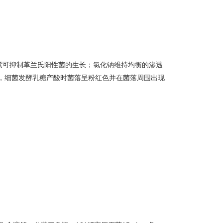
紫可抑制革兰氏阳性菌的生长；氯化钠维持均衡的渗透
，细菌发酵乳糖产酸时菌落呈粉红色并在菌落周围出现