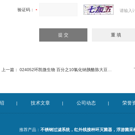
验证码：
请输入
上一篇：
024052环凯微生物 百分之10氯化钠胰酪胨大豆肉汤
绍
技术文章
公司动态
荣誉
|
|
|
推荐产品：
不锈钢过滤系统，红外线接种环灭菌器，浮游菌采