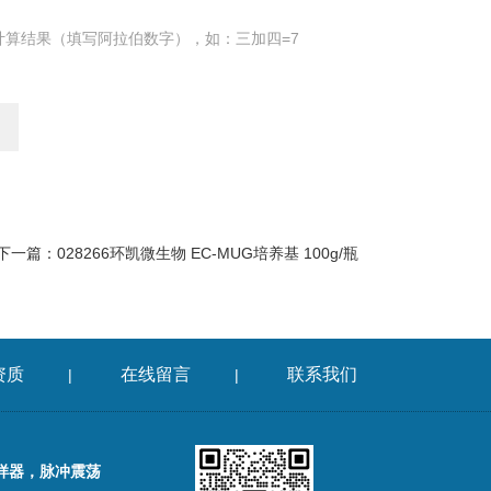
计算结果（填写阿拉伯数字），如：三加四=7
下一篇：
028266环凯微生物 EC-MUG培养基 100g/瓶
资质
在线留言
联系我们
|
|
样器，脉冲震荡