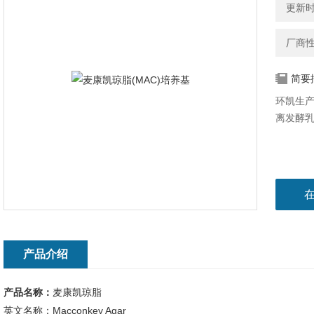
更新时间
厂商
简要
环凯生产
离发酵
产品介绍
产品名称：
麦康凯琼脂
英文名称：Macconkey Agar