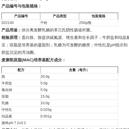
产品编号与包装规格：
产品编号
产品类型
包装规格
022140
干粉
250g/瓶
产品用途：
供分离发酵乳糖的革兰氏阴性肠道杆菌。
检验原理：
蛋白胨、胨提供碳氮源、维生素和生长因子；牛胆盐和结晶
压；琼脂是培养基的凝固剂；乳糖为可发酵的糖类；中性红是pH指示剂
胆盐沉淀的浑浊圈。
麦康凯琼脂(MAC)培养基配方成分：
配方
含量（每升）
胨
20.0g
牛胆盐
5.0g
氯化钠
5.0g
琼脂
15.0g
乳糖
10.0g
中性红
0.025g
结晶紫
0.001g
最终pH 7.2±0.2