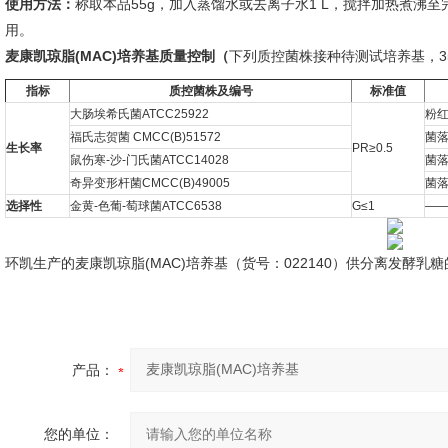
使用方法：
称取本品55g，加入蒸馏水或去离子水1 L，搅拌加热煮沸至完
用。
麦康凯琼脂(MAC)培养基
质量控制（
下列质控菌株接种待测试培养基，35
指标
质控菌株及编号
标准值
大肠埃希氏菌ATCC25922
粉
福氏志贺菌 CMCC(B)51572
菌
生长率
PR≥0.5
鼠伤寒-沙-门氏菌ATCC14028
菌
奇异变形杆菌CMCC(B)49005
菌
选择性
金黄-色葡-萄球菌ATCC6538
G≤1
—
环凯生产的麦康凯琼脂(MAC)培养基（货号：022140）供分离发酵乳
产品：
您的单位：