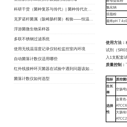
酵母提取粉
氯化钠
科研干货（菌种复苏与传代）| 菌种传代次数必须在五代以内？
琼脂粉
克罗诺杆菌属（阪崎肠杆菌）检验——恒温荧光法快检与传统培养方法对比
最终pH 7.4±0
浮游菌微生物采样器
多联不锈钢过滤系统
使用方法：
使用无线温湿度记录仪轻松监控室内环境
试剂（SR0
入1支配套
自动菌落计数仪适用哪些
质量控制：
红外线接种环灭菌器在试验中遇到问题该如何正确处理？
菌落计数仪如何选型
指标
质控菌
生长
空肠弯曲
率
金黄色
ATCC6
选择
性
大肠埃
ATCC2