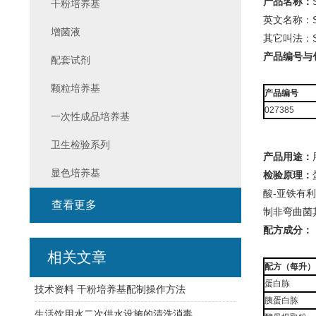
产品名称：
干粉培养基
英文名称：Ski
增菌液
其它叫法：S
产品编号与
配套试剂
颗粒培养基
产品编号
027385
一次性成品培养基
卫生检验系列
产品用途：
显色培养基
检验原理：
酸-亚铁有
查看更多
制非弯曲菌
配方成分：
相关文章
配方（每升）
蛋白胨
技术资料 干粉培养基配制操作方法
胰蛋白胨
生活饮用水二次供水设施的清洗消毒