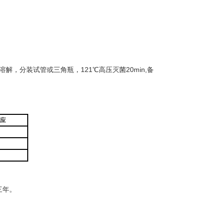
溶解，分装试管或三角瓶，121℃高压灭菌20min,备
应
三年。