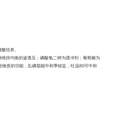
增菌培养。
钠维持均衡的渗透压；磷酸氢二钾为缓冲剂；葡萄糖为
散物质的功能，乱磷脂能中和季铵盐，吐温80可中和