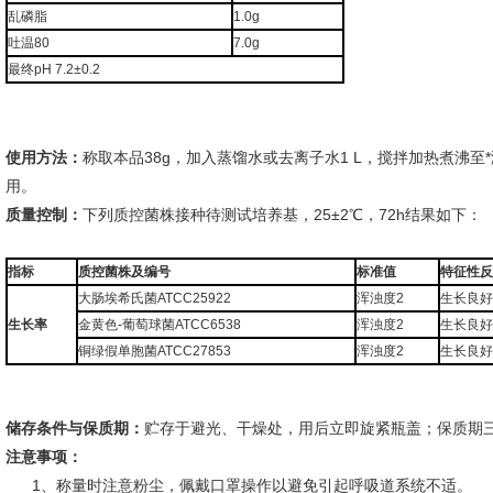
乱磷脂
1.0g
吐温80
7.0g
最终pH 7.2±0.2
使用方法：
称取本品38g，加入蒸馏水或去离子水1 L，搅拌加热煮沸至*
用。
质量控制：
下列质控菌株接种待测试培养基，25±2℃，72h结果如下：
指标
质控菌株及编号
标准值
特征性反
大肠埃希氏菌ATCC25922
浑浊度2
生长良好
生长率
金黄色-葡萄球菌ATCC6538
浑浊度2
生长良好
铜绿假单胞菌ATCC27853
浑浊度2
生长良好
储存条件与保质期：
贮存于避光、干燥处，用后立即旋紧瓶盖；保质期
注意事项：
1、称量时注意粉尘，佩戴口罩操作以避免引起呼吸道系统不适。