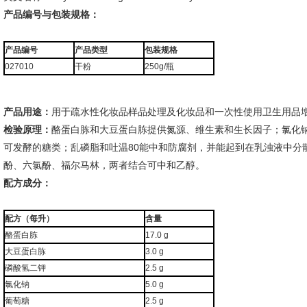
产品编号与包装规格：
产品编号
产品类型
包装规格
027010
干粉
250g/瓶
产品用途：
用于疏水性化妆品样品处理及化妆品和一次性使用卫生用品
检验原理：
酪蛋白胨和大豆蛋白胨提供氮源、维生素和生长因子；氯化
可发酵的糖类；乱磷脂和吐温80能中和防腐剂，并能起到在乳浊液中分
酚、六氯酚、福尔马林，两者结合可中和乙醇。
配方成分：
配方（每升）
含量
酪蛋白胨
17.0 g
大豆蛋白胨
3.0 g
磷酸氢二钾
2.5 g
氯化钠
5.0 g
葡萄糖
2.5 g