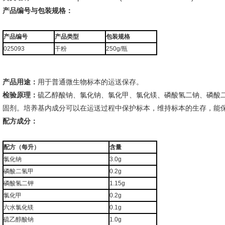
产品编号与包装规格：
产品编号
产品类型
包装规格
025093
干粉
250g/瓶
产品用途：
用于普通微生物标本的运送保存。
检验原理：
硫乙醇酸钠、氯化钠、氯化甲、氯化镁、磷酸氢二钠、磷酸
固剂。培养基内成分可以在运送过程中保护标本，维持标本的生存，能保
配方成分：
配方（每升）
含量
氯化钠
3.0g
磷酸二氢甲
0.2g
磷酸氢二钾
1.15g
氯化甲
0.2g
六水氯化镁
0.1g
硫乙醇酸钠
1.0g