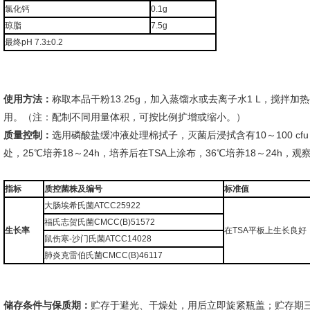
氯化钙
0.1g
琼脂
7.5g
最终pH 7.3±0.2
使用方法：
称取本品干粉13.25g，加入蒸馏水或去离子水1 L，搅拌加热煮
用。（注：配制不同用量体积，可按比例扩增或缩小。）
质量控制：
选用磷酸盐缓冲液处理棉拭子，灭菌后浸拭含有10～100 cfu
处，25℃培养18～24h，培养后在TSA上涂布，36℃培养18～24h，观
指标
质控菌株及编号
标准值
大肠埃希氏菌ATCC25922
福氏志贺氏菌CMCC(B)51572
生长率
在TSA平板上生长良好
鼠伤寒-沙门氏菌ATCC14028
肺炎克雷伯氏菌CMCC(B)46117
储存条件与保质期：
贮存于避光、干燥处，用后立即旋紧瓶盖；贮存期