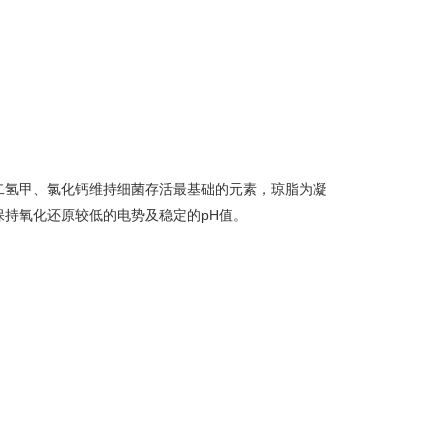
二氢甲、氯化钙维持细菌存活最基础的元素，琼脂为凝
持氧化还原较低的电势及稳定的pH值。