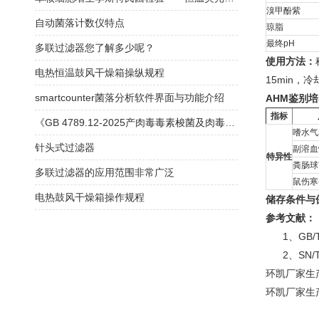
溴甲酚紫
自动菌落计数仪特点
琼脂
最终pH
多联过滤器您了解多少呢？
使用方法：
电热恒温鼓风干燥箱操纵规程
15min，
smartcounter菌落分析软件界面与功能介绍
AHM鉴别
指标
《GB 4789.12-2025产肉毒毒素梭菌及肉毒毒素检验》解读
嗜水气单
针头式过滤器
副溶血性
特异性
粪肠球菌
多联过滤器的应用范围非常广泛
鼠伤寒-
电热鼓风干燥箱操作规程
储存条件与
参考文献：
1、GB/T
2、SN/T
环凯厂家生
环凯厂家生