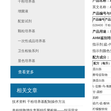
产品名称：
干粉培养基
英文名称：AH
增菌液
产品编号与
产品编号
产品
配套试剂
028400
干粉
颗粒培养基
产品用途：
AHM鉴别
一次性成品培养基
指示剂;硫-
卫生检验系列
指示剂颜色
配方成分：
显色培养基
配方（每升
蛋白胨
查看更多
酵母提取物
胰蛋白胨
L-盐酸-鸟-氨
相关文章
甘-露醇
肌醇
技术资料 干粉培养基配制操作方法
硫代-硫-酸钠
柠檬酸铁铵
单核细胞增生李斯特氏菌检验——恒温荧光法快检与传统培养方法对比