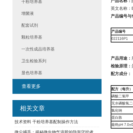
产品名称：
干粉培养基
英文名称：Buff
增菌液
产品编号与
配套试剂
产品编号
颗粒培养基
022116P1
一次性成品培养基
产品用途：
卫生检验系列
检验原理：
显色培养基
配方成分：
查看更多
配方（每升）
磷酸二氢甲
无水磷酸氢二
相关文章
氯化钠
蛋白胨
技术资料 干粉培养基配制操作方法
最终pH 7.0±0
微尘捕手：揭秘微生物气溶胶的隐形守护者——高精度采样器探秘