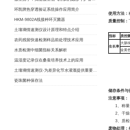
环凯牌热穿透验证系统操作应用简介
使用方法：
HKM-9802A线接种环灭菌器
质量控制：
土壤墒情速测仪设计原理和特点介绍
指标
质控
农药残留快速检测样品前处理技术应用
大肠埃
生长率
水质检测中细菌指标关系解析
金黄色
温湿度记录仪在桑蚕培养技术上的应用
土壤墒情速测仪-为差异化节水灌溉提供重要依据
瓷珠菌种保存法
储存条件与
注意事项：
1、称量时
2、干燥培
3、质检报
废物处理：