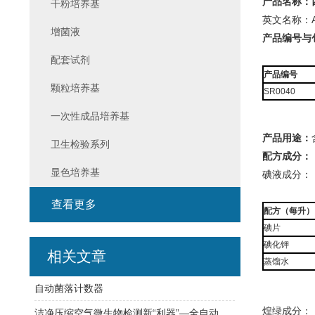
产品名称：
干粉培养基
英文名称：Addit
增菌液
产品编号与
配套试剂
产品编号
颗粒培养基
SR0040
一次性成品培养基
产品用途：
卫生检验系列
配方成分：
显色培养基
碘液成分：
查看更多
配方（每升）
碘片
碘化钾
相关文章
蒸馏水
自动菌落计数器
煌绿成分：
洁净压缩空气微生物检测新“利器”—全自动压缩空气微生物采样器