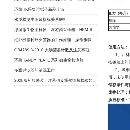
环凯HK采集运拭子新品上市
配方（每升）
水质检测中细菌指标关系解析
煌绿
蒸馏水
浮游微生物采样器、浮游菌采样器、HKM-II
红外线接种环灭菌器的工作原理、操作步骤和安全注意事项
使用方法：
GB4789.3-2016 大肠菌群计数及注意事项
1、西林瓶
环凯HANDY PLATE 系列微生物检测片
按铝盖上的
2、试剂的使
多联过滤器的清洗工作
后，未使用
2025版药典来袭，洋葱伯克霍尔德菌检验如何应对？
储存条件与
废物处理：
执行标准：