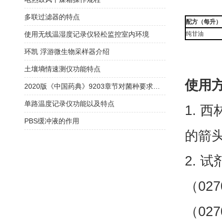
多联过滤器的特点
配方（每升）
使用无线温湿度记录仪轻松监控室内环境
纯甘油
环凯 浮游微生物采样器介绍
土壤墒情速测仪功能特点
使用
2020版《中国药典》9203章节对菌种要求解读
单路温度记录仪功能以及特点
1. 
PBS缓冲液的作用
的箭
2. 
（02
（02