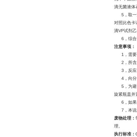
滴无菌液体
5，取一支
对照比色卡
滴VP试剂乙
6，综合菌
注意事项：
1，需要使
2，所含悬
3，反应名
4，向分液
5，为避免
旋紧瓶盖并置
6，如果鉴
7，本说明
废物处理：
理。
执行标准：