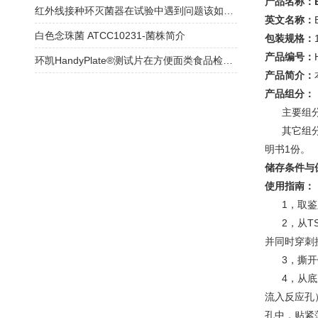
产品名称：
红外线接种环灭菌器在试验中遇到问题该如何正确处理？
英文名称：
白色念珠菌 ATCC10231-菌株简介
包装规格：
产品编号：
环凯HandyPlate®测试片在方便面类食品检测中的应用
产品简介：
产品组分：
主要组分：
其它组分：
明书1份。
储存条件与
使用指南：
1，取鉴定
2，从TS
并同时穿刺
3，撕开铝
4，从底座
流入反应孔
孔中，贴紧