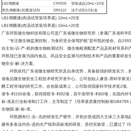
LB2增菌液
CP0500
管装成品
10mL×20支
李氏增菌液LB2配套试剂
SR0110
冻干试剂
10支/盒
LB1增菌液(肉汤试管装培养基) 10mL×20支
LB1增菌液(肉汤试管装培养基) 10mL×20支
广东环凯微生物科技有限公司是广东省微生物研究所（隶属广东省科学
“专注微生物监测控制，为食药安全保驾护航"是环凯的使命。自199
自主知-识-产-权的微生物检测试剂、微生物检测配套产品及耗材等系
环凯现已发展为国内食品、药品安全监测与控制技术和产品的重要研发生
物安全-解-决方案。
环凯依托广东省微生物研究所及自身优势，具备较强的研发实力，拥有
省食品微生物安全工程技术研究开发中心。公司创始人兼首-席科学家吴
酵工程等域的研究工作。在创新成果上，公司取得国家科学技术奖2项、
请专-利150余项，获得授权专-利92项，其中发明专-利60项；在国内
标-准及行业标准制订工作，主导制定了《培养基质量控制标准GB4789.
生物国-家-标-准。
环凯拥有行-业--先的研发生产硬件，并初步形成四大主体三大基地
建有多条业内先-进的生产线和高标准的研发、质控实验室，已通过了 IS