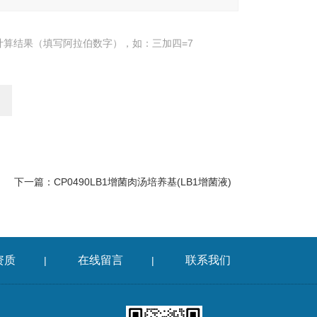
计算结果（填写阿拉伯数字），如：三加四=7
下一篇：
CP0490LB1增菌肉汤培养基(LB1增菌液)
资质
在线留言
联系我们
|
|