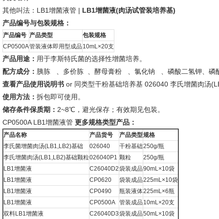
其他叫法：LB1增菌液管 |
LB1增菌液(肉汤试管装培养基)
产品编号与包装规格：
产品编号
产品类型
包装规格
CP0500A
管装液体即用型成品
10mL×20支
产品用途：
用于李斯特氏菌的选择性增菌培养。
配方成分：
胰胨 、多价胨 、酵母膏粉 、氯化钠 、磷酸二氢钾、磷酸
查看产品使用说明书
or 同类型干粉基础培养基 026040 李氏增菌肉汤(LB
使用方法：
拆包即可使用。
储存条件保质期：
2~8℃，避光保存；有效期见包装。
CP0500A LB1增菌液管
更多规格类型产品：
产品名称
产品货号
产品类型
规格
李氏菌增菌肉汤(LB1,LB2)基础
026040
干粉基础
250g/瓶
李氏增菌肉汤(LB1,LB2)基础颗粒
026040P1
颗粒
250g/瓶
LB1增菌液
C26040D2
袋装成品
90mL×10袋
LB1增菌液
CP0620
袋装成品
225mL×10袋
LB1增菌液
CP0490
瓶装液体
225mL×6瓶
LB1增菌液
CP0500A
管装成品
10mL×20支
双料LB1增菌液
C26040D3
袋装成品
50mL×10袋