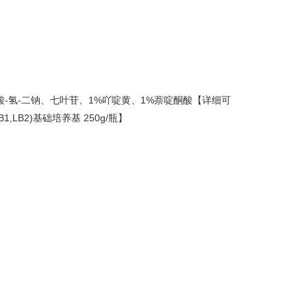
-氢-二钠、七叶苷、1%吖啶黄、1%萘啶酮酸【详细可
1,LB2)基础培养基 250g/瓶】