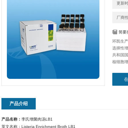
更新时间
厂商
简要
环凯生产
选择性增
共和国国
核细胞
产品介绍
产品名称：
李氏增菌肉汤LB1
英文名称：Listeria Enrichment Broth LB1