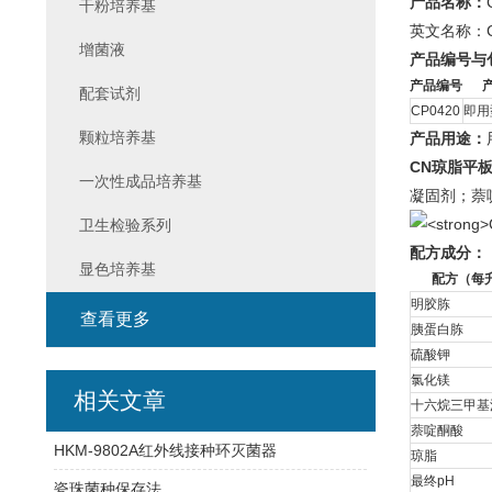
产品名称：
干粉培养基
英文名称：CN 
增菌液
产品编号与
产品编号
配套试剂
CP0420
即用
颗粒培养基
产品用途：
CN琼脂平
一次性成品培养基
凝固剂；萘
卫生检验系列
配方成分：
显色培养基
配方（每
明胶胨
查看更多
胰蛋白胨
硫酸钾
氯化镁
相关文章
十六烷三甲基
萘啶酮酸
HKM-9802A红外线接种环灭菌器
琼脂
最终pH
瓷珠菌种保存法