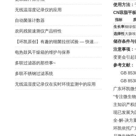
使用方法：
无线温湿度记录仪的应用
CN琼脂平
指标
自动菌落计数器
生长率
铜绿假单
农药残留速测仪产品特性
选择性
大肠埃希
储存条件与
【环凯原创】有趣的细菌拉丝试验 — 快速区分革兰氏阳性菌和阴性菌
注意事项：
电热鼓风干燥箱的维护与保养
变更会引起
多联过滤器的那些事~
参考文献：
GB 853
多联不锈钢过滤系统
GB 853
无线温湿度记录仪在实时环境监测中的应用
广东环凯微
“专注微生
主知识产权
现已发展为
全-解-决方
环凯依托广