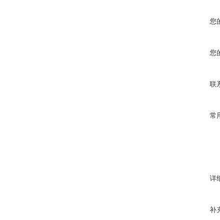
您
您
联
常
详
补