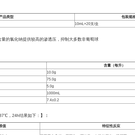
产品类型
包装规
10mL×20支/盒
含量的氯化钠提供较高的渗透压，抑制大多数非葡萄球
含量（每升）
10.0g
75.0g
5.0g
1000mL
7.4±0.2
7℃，24h结果如下：
】：
准值
特征性反应