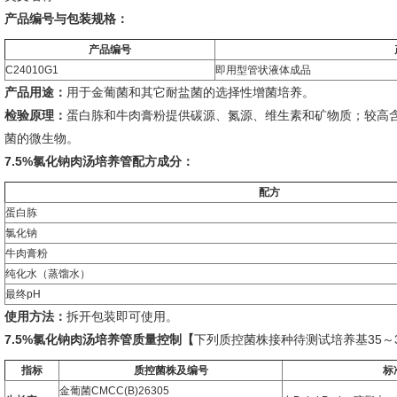
产品编号与包装规格：
产品编号
C24010G1
即用型管状液体成品
产品用途：
用于金葡菌和其它耐盐菌的选择性增菌培养。
检验原理：
蛋白胨和牛肉膏粉提供碳源、氮源、维生素和矿物质；较高
菌的微生物。
7.5%氯化钠肉汤培养管配方成分：
配方
蛋白胨
氯化钠
牛肉膏粉
纯化水（蒸馏水）
最终pH
使用方法：
拆开包装即可使用。
7.5%氯化钠肉汤培养管质量控制【
下列质控菌株接种待测试培养基35～3
指标
质控菌株及编号
标
金葡菌CMCC(B)26305