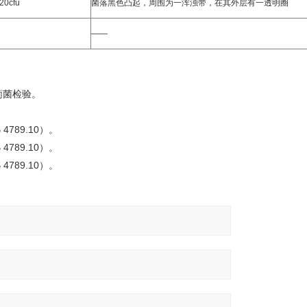
20cfu
菌落黑色凸起，周围为一浑浊带，在其外层有一透明圈
——
金葡菌检验。
789.10）。
789.10）。
789.10）。