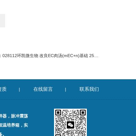
：
028112环凯微生物 改良EC肉汤(mEC+n)基础 250g/瓶
资质
在线留言
联系我们
|
|
样器，脉冲震荡
恒温培养箱，实
备。