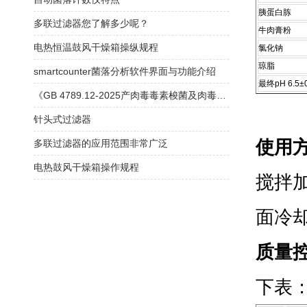
胰蛋白胨
多联过滤器您了解多少呢？
牛肉膏粉
电热恒温鼓风干燥箱操纵规程
氯化钠
琼脂
smartcounter菌落分析软件界面与功能介绍
最终pH 6.5±0
《GB 4789.12-2025产肉毒毒素梭菌及肉毒毒素检验》解读
针头式过滤器
使用
多联过滤器的应用范围非常广泛
电热鼓风干燥箱操作规程
搅拌加
面冷
质量
下表