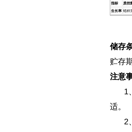
指标
质控
生长率
蜡样芽
储存
贮存
注意
1、
适。
2、