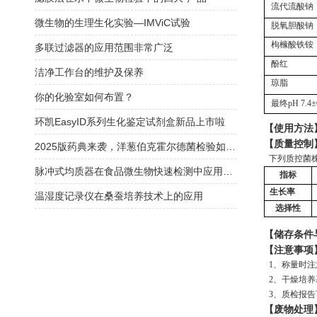
流代流酸钠
微生物的生理生化实验—IMViC试验
脱氧胆酸钠
枸橼酸铁
多联过滤器的应用范围非常广泛
酚红
洁净工作台的维护及保养
琼脂
你的化验室如何布置？
最终pH
7.4±
环凯EasyID系列生化鉴定试剂盒新品上市啦
【使用方法
【质量控制
2025版药典来袭，洋葱伯克霍尔德菌检验如何应对？
下列质控菌
脉冲式均质器在食品微生物快速检测中应用研究
指标
生长率
温湿度记录仪在桑蚕培养技术上的应用
选择性
【储存条件
【注意事项
1、称量时
2、干燥培
3
、质检报告
【废物处理