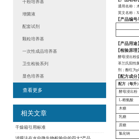
干粉培养基
通用名称：
英文名称：
X
增菌液
【产品编号
配套试剂
颗粒培养基
【产品用途
【检验原理
一次性成品培养基
酵母浸出粉
卫生检验系列
革兰氏阳性
剂；酚红为p
显色培养基
【配方成分
配方（每升
查看更多
酵母浸出粉
L-赖氨酸
木糖
相关文章
乳糖
蔗糖
干燥箱引用标准
氯化钠
滤膜法在水中微生物检验中的四大*产品