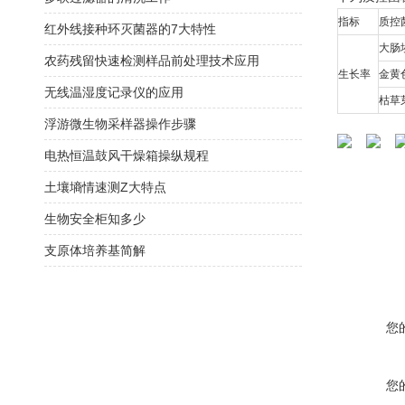
指标
质控
红外线接种环灭菌器的7大特性
大肠埃
农药残留快速检测样品前处理技术应用
生长率
金黄色
无线温湿度记录仪的应用
枯草芽
浮游微生物采样器操作步骤
电热恒温鼓风干燥箱操纵规程
土壤墒情速测Z大特点
生物安全柜知多少
支原体培养基简解
您
您