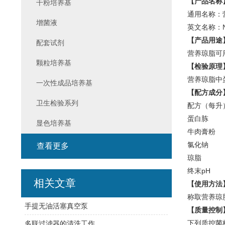
【产品名称
干粉培养基
通用名称：
增菌液
英文名称：Nut
【产品用途
配套试剂
营养琼脂可
颗粒培养基
【检验原理
营养琼脂中
一次性成品培养基
【配方成分
卫生检验系列
配方（每
蛋白胨 1
显色培养基
牛肉膏粉 
氯化钠 
查看更多
琼脂 1
终末pH 7
相关文章
【使用方法
称取营养琼脂
手提无油活塞真空泵
【质量控制
下列质控菌株
多联过滤器的清洗工作