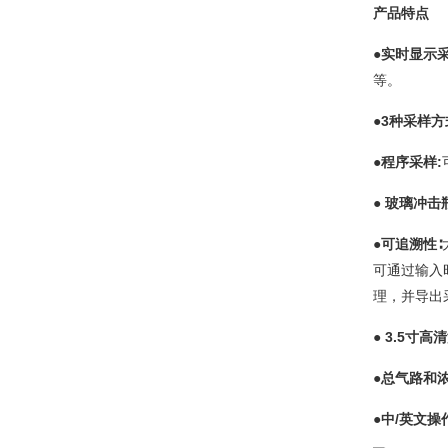
产品特点
●实时显示
等。
●3种采样方
●程序采样:
● 玻璃冲击
●可追溯性∶
可通过输入
理，并导出
● 3.5寸
●
总气路和浓
●
中/英文操