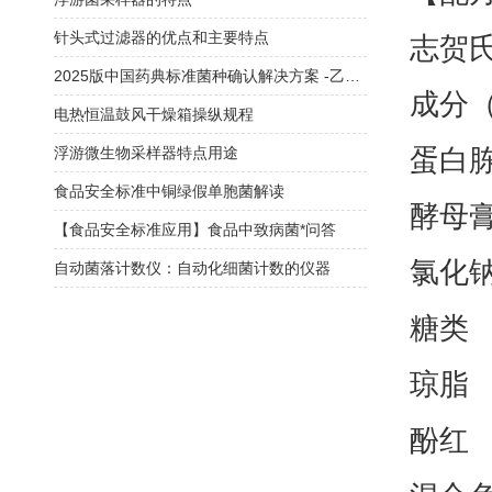
针头式过滤器的优点和主要特点
志贺氏
2025版中国药典标准菌种确认解决方案 -乙型副伤寒沙门菌
成分
电热恒温鼓风干燥箱操纵规程
蛋白
浮游微生物采样器特点用途
食品安全标准中铜绿假单胞菌解读
酵母
【食品安全标准应用】食品中致病菌*问答
氯化
自动菌落计数仪：自动化细菌计数的仪器
糖类
琼脂
酚