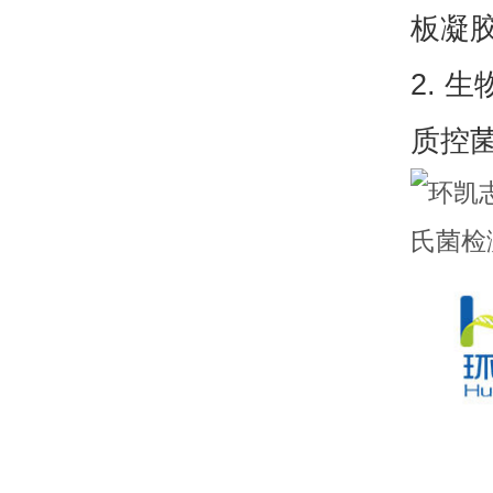
板凝
2. 
质控菌