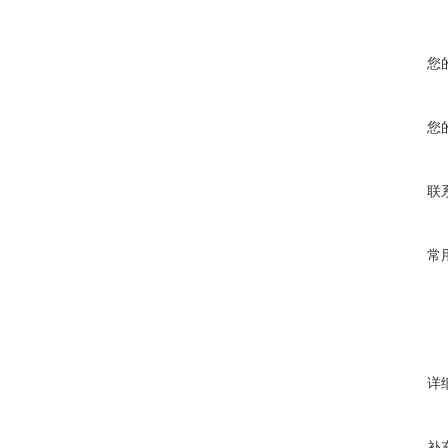
您
您
联
常
详
补