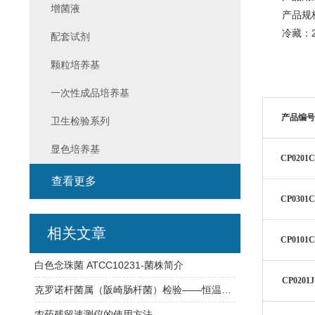
增菌液
产品规格：
冷藏：2-
配套试剂
颗粒培养基
一次性成品培养基
产品编号
卫生检验系列
显色培养基
CP0201C
查看更多
CP0301C
相关文章
CP0101C
白色念珠菌 ATCC10231-菌株简介
CP0201J
克罗诺杆菌属（阪崎肠杆菌）检验——恒温荧光法快检与传统培养方法对比
农药残留速测仪的使用方法